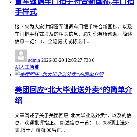
雷军强调车门把手符合新国标,车门把
手样式
接下来为大家讲解雷军强调车门把手符合新国标，以及
车门把手样式涉及的相关信息，愿对你有所帮助。简述
信息一览： 1、全隐藏式或将退市...
admin
2026-03-20 12:05:27
738
0
AI人工智能
美团回应“北大毕业送外卖”的简单介
绍
文章阐述了关于美团回应“北大毕业送外卖”，以及的信
息，欢迎批评指正。 简述信息一览： 1、985硕士送外
卖,博士开滴滴:00后正...