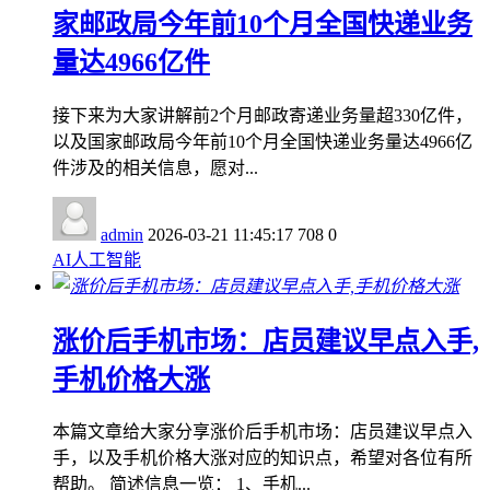
家邮政局今年前10个月全国快递业务
量达4966亿件
接下来为大家讲解前2个月邮政寄递业务量超330亿件，
以及国家邮政局今年前10个月全国快递业务量达4966亿
件涉及的相关信息，愿对...
admin
2026-03-21 11:45:17
708
0
AI人工智能
涨价后手机市场：店员建议早点入手,
手机价格大涨
本篇文章给大家分享涨价后手机市场：店员建议早点入
手，以及手机价格大涨对应的知识点，希望对各位有所
帮助。 简述信息一览： 1、手机...