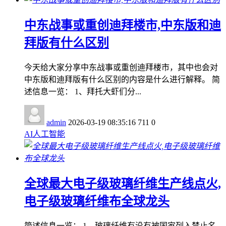
中东战事或重创迪拜楼市,中东版和迪
拜版有什么区别
今天给大家分享中东战事或重创迪拜楼市，其中也会对
中东版和迪拜版有什么区别的内容是什么进行解释。 简
述信息一览： 1、拜托大虾们分...
admin
2026-03-19 08:35:16
711
0
AI人工智能
全球最大电子级玻璃纤维生产线点火,
电子级玻璃纤维布全球龙头
简述信息一览： 1、玻璃纤维有没有被国家列入禁止名