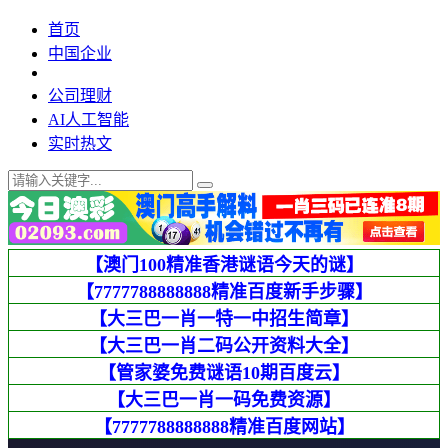
首页
中国企业
公司理财
AI人工智能
实时热文
【澳门100精准香港谜语今天的谜】
【7777788888888精准百度新手步骤】
【大三巴一肖一特一中招生简章】
【大三巴一肖二码公开资料大全】
【管家婆免费谜语10期百度云】
【大三巴一肖一码免费资源】
【7777788888888精准百度网站】