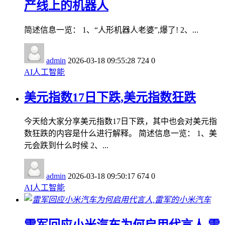
产线上的机器人
简述信息一览： 1、“人形机器人老婆”,爆了! 2、...
admin
2026-03-18 09:55:28
724
0
AI人工智能
美元指数17日下跌,美元指数狂跌
今天给大家分享美元指数17日下跌，其中也会对美元指
数狂跌的内容是什么进行解释。 简述信息一览： 1、美
元会跌到什么时候 2、...
admin
2026-03-18 09:50:17
674
0
AI人工智能