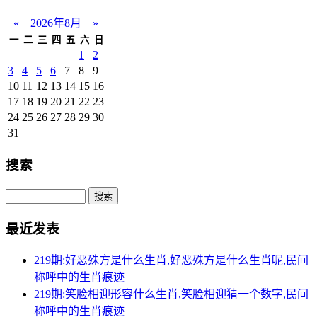
«
2026年8月
»
一
二
三
四
五
六
日
1
2
3
4
5
6
7
8
9
10
11
12
13
14
15
16
17
18
19
20
21
22
23
24
25
26
27
28
29
30
31
搜索
Search
最近发表
219期:好恶殊方是什么生肖,好恶殊方是什么生肖呢,民间
称呼中的生肖痕迹
219期:笑脸相迎形容什么生肖,笑脸相迎猜一个数字,民间
称呼中的生肖痕迹