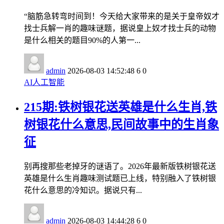
“脑筋急转弯时间到！今天给大家带来的是关于皇帝奴才
找士兵解一肖的趣味谜题，据说皇上奴才找士兵的动物
是什么相关的题目90%的人第一...
admin
2026-08-03 14:52:48
6
0
AI人工智能
215期:铁树银花送英雄是什么生肖,铁
树银花什么意思,民间故事中的生肖象
征
别再搜那些老掉牙的谜语了。2026年最新版铁树银花送
英雄是什么生肖趣味测试题已上线，特别融入了铁树银
花什么意思的冷知识。据说只有...
admin
2026-08-03 14:44:28
6
0