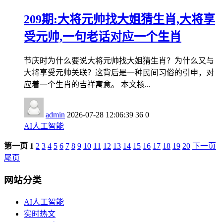
209期:大将元帅找大姐猜生肖,大将享
受元帅,一句老话对应一个生肖
节庆时为什么要说大将元帅找大姐猜生肖？为什么又与
大将享受元帅关联？这背后是一种民间习俗的引申，对
应着一个生肖的吉祥寓意。 本文核...
admin
2026-07-28 12:06:39
36
0
AI人工智能
第一页
1
2
3
4
5
6
7
8
9
10
11
12
13
14
15
16
17
18
19
20
下一页
尾页
网站分类
AI人工智能
实时热文