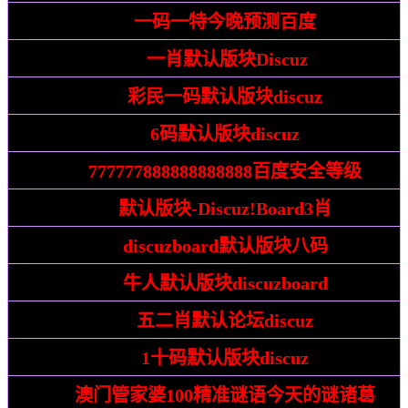
解谜:
一码一特今晚预测百度
指南 :
一肖默认版块Discuz
技巧:
彩民一码默认版块discuz
文化:
6码默认版块discuz
解析:
777777888888888888百度安全等级
精通:
默认版块-Discuz!Board3肖
拆解:
discuzboard默认版块八码
步骤:
牛人默认版块discuzboard
趣味:
五二肖默认论坛discuz
竞赛:
1十码默认版块discuz
识破:
澳门管家婆100精准谜语今天的谜诸葛