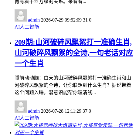
肖有着千丝万缕的关系。来看看...
admin
2026-07-29 09:52:09
31
0
AI人工智能
209期:山河破碎风飘絮打一准确生肖,
山河破碎风飘絮的全诗,一句老话对应
一个生肖
睡前动动脑：白天的山河破碎风飘絮打一准确生肖和山
河破碎风飘絮的全诗，让你联想到什么生肖？据说带着
这个问题入睡，潜意识能帮你理清线...
admin
2026-07-28 12:11:29
37
0
AI人工智能