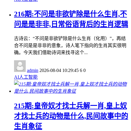
216期:不问是非欲铲除是什么生肖,不
问是是非非,日常俗语背后的生肖逻辑
古诗云：“不问是非欲铲除是什么生肖（化用）”，再结
合不问是是非非的意象，诗人笔下指向的生肖其实很明
确。今天我们借助诗词来找寻这个...
admin
2026-08-04 10:29:45
6
0
AI人工智能
215期:皇帝奴才找士兵解一肖,皇上奴
才找士兵的动物是什么,民间故事中的
生肖象征