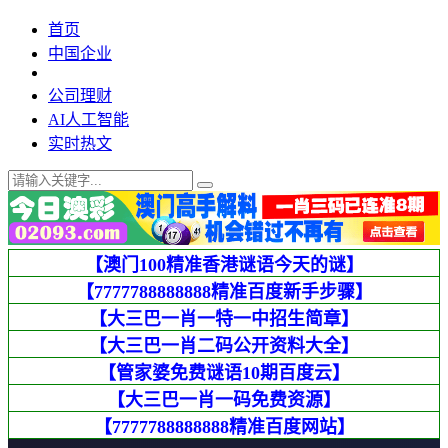
首页
中国企业
公司理财
AI人工智能
实时热文
【澳门100精准香港谜语今天的谜】
【7777788888888精准百度新手步骤】
【大三巴一肖一特一中招生简章】
【大三巴一肖二码公开资料大全】
【管家婆免费谜语10期百度云】
【大三巴一肖一码免费资源】
【7777788888888精准百度网站】