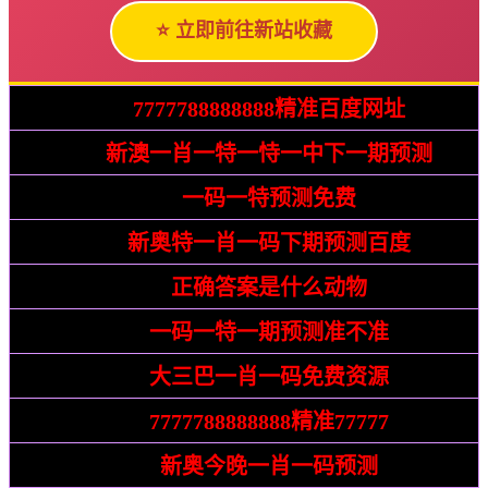
⭐ 立即前往新站收藏
告发:
7777788888888精准百度网址
置疑:
新澳一肖一特一恃一中下一期预测
发掘:
一码一特预测免费
警惕:
新奥特一肖一码下期预测百度
识破:
正确答案是什么动物
披露:
一码一特一期预测准不准
戳穿:
大三巴一肖一码免费资源
警惕:
7777788888888精准77777
识破:
新奥今晚一肖一码预测