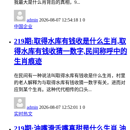
我最大是什么肖背后的真相，9...
admin
2026-08-07 12:54:18
1
0
中国企业
219期:取得水库有钱收是什么生肖,取
得水库有钱收猜一数字,民间称呼中的
生肖痕迹
在民间有一种说法叫取得水库有钱收是什么生肖，村里
的老人解释为与取得水库有钱收猜一数字有关，进而对
应到某个生肖。这种代代相传的口头...
admin
2026-08-07 12:52:01
1
0
实时热文
219期:油嘴滑舌嘴真甜是什么生肖,油