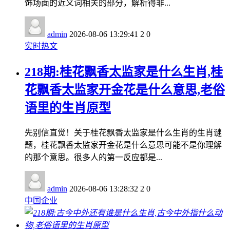
饰场面的近义词相关的部分，解析得非...
admin
2026-08-06 13:29:41
2
0
实时热文
218期:桂花飘香太监家是什么生肖,桂
花飘香太监家开金花是什么意思,老俗
语里的生肖原型
先别信直觉！关于桂花飘香太监家是什么生肖的生肖谜
题，桂花飘香太监家开金花是什么意思可能不是你理解
的那个意思。很多人的第一反应都是...
admin
2026-08-06 13:28:32
2
0
中国企业