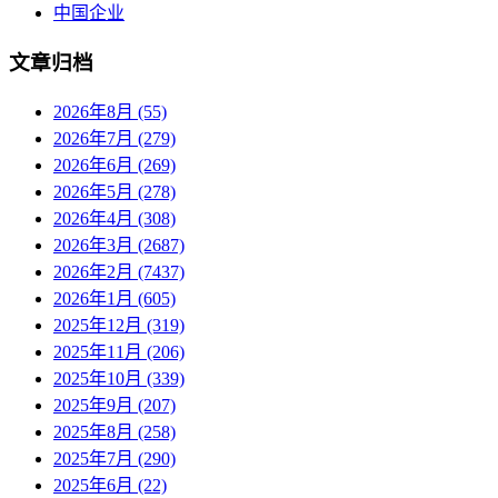
中国企业
文章归档
2026年8月 (55)
2026年7月 (279)
2026年6月 (269)
2026年5月 (278)
2026年4月 (308)
2026年3月 (2687)
2026年2月 (7437)
2026年1月 (605)
2025年12月 (319)
2025年11月 (206)
2025年10月 (339)
2025年9月 (207)
2025年8月 (258)
2025年7月 (290)
2025年6月 (22)