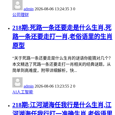
admin
2026-08-06 13:24:35
3
0
公司理财
218期:死路一条还要走是什么生肖,死
路一条还要走打一肖,老俗语里的生肖
原型
“关于死路一条还要走是什么生肖的谜语你能猜对几个？
本文精选了死路一条还要走打一肖相关的经典谜题，从
简单到高难度，附带详细解析，快...
admin
2026-08-06 13:23:55
2
0
AI人工智能
218期:江河湖海任我行是什么生肖,江
河湖海任我行打一准确生肖,老俗语里