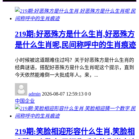
219期:好恶殊方是什么生肖,好恶殊方
是什么生肖呢,民间称呼中的生肖痕迹
小时候被这道题难住过吗？关于好恶殊方是什么生肖的
经典谜语，搭配好恶殊方是什么生肖呢这个提示，直到
今天依然能难倒一大批成年人。来，...
admin
2026-08-07 12:59:13
0
0
中国企业
219期:笑脸相迎形容什么生肖,笑脸相