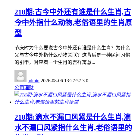
218期:古今中外还有谁是什么生肖,古
今中外指什么动物,老俗语里的生肖原
型
节庆时为什么要说古今中外还有谁是什么生肖？为什么
又与古今中外指什么动物关联？这背后是一种民间习俗
的引申，对应着一个生肖的吉祥寓意...
admin
2026-08-06 13:27:57
3
0
公司理财
218期:滴水不漏口风紧是什么生肖,滴
水不漏口风紧指什么生肖,老俗语里的