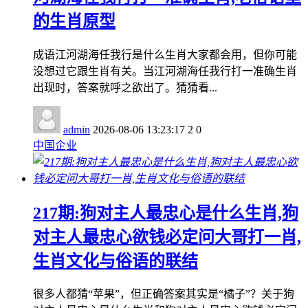
的生肖原型
成语江河湖海任我行是什么生肖大家都会用，但你可能
没想过它跟生肖有关。当江河湖海任我行打一准确生肖
出现时，答案就呼之欲出了。猜猜看...
admin
2026-08-06 13:23:17
2
0
中国企业
217期:狗对主人最忠心是什么生肖,狗
对主人最忠心欲钱必定问大哥打一肖,
生肖文化与俗语的联结
很多人都猜“苹果”，但正确答案其实是“橘子”？关于狗