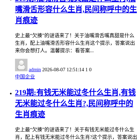
嘴滑舌形容什么生肖,民间称呼中的生
肖痕迹
史上最“欠揍”的谜语来了！关于油嘴滑舌嘴真甜是什么
生肖，配上油嘴滑舌形容什么生肖这个提示，答案说出
来你会想打人。温馨提示：看答案...
admin
2026-08-07 12:51:14
1
0
中国企业
219期:有钱无米能过冬什么生肖,有钱
无米能过冬什么生肖?,民间称呼中的
生肖痕迹
史上最“欠揍”的谜语来了！关于有钱无米能过冬什么生
肖，配上有钱无米能过冬什么生肖?这个提示，答案说出