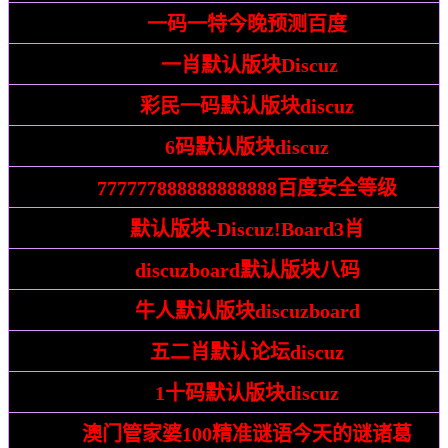
解谜:
一码一特今晚预测百度
指南 :
一肖默认版块Discuz
技巧:
彩民一码默认版块discuz
文化:
6码默认版块discuz
解析:
777777888888888888百度安全等级
精通:
默认版块-Discuz!Board3肖
拆解:
discuzboard默认版块八码
步骤:
牛人默认版块discuzboard
趣味:
五二肖默认论坛discuz
竞赛:
1十码默认版块discuz
识破:
澳门管家婆100精准谜语今天的谜诸葛