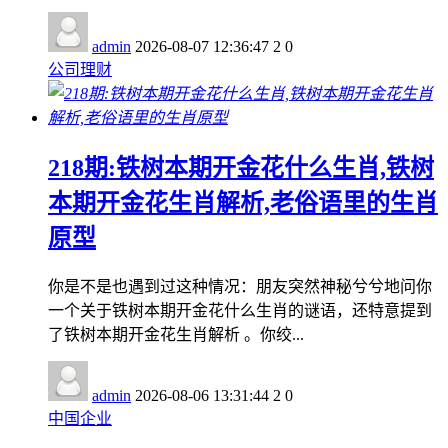
admin
2026-08-07 12:36:47
2
0
公司理财
218期:铁树本期开金花什么生肖,铁树
本期开金花生肖解析,老俗语里的生肖
原型
你是不是也遇到过这种情况：朋友突然神秘兮兮地问你
一个关于铁树本期开金花什么生肖的谜语，还特意提到
了铁树本期开金花生肖解析 。你绞...
admin
2026-08-06 13:31:44
2
0
中国企业