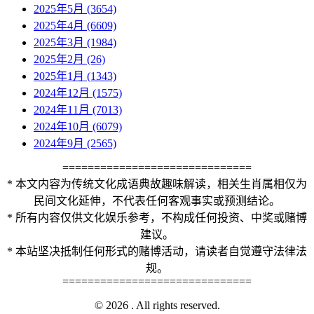
2025年5月 (3654)
2025年4月 (6609)
2025年3月 (1984)
2025年2月 (26)
2025年1月 (1343)
2024年12月 (1575)
2024年11月 (7013)
2024年10月 (6079)
2024年9月 (2565)
==============================
* 本文内容为传统文化成语典故趣味解读，相关生肖属相仅为
民间文化延伸，不代表任何客观事实或预测结论。
* 所有内容仅供文化娱乐参考，不构成任何投资、中奖或赌博
建议。
* 本站坚决抵制任何形式的赌博活动，请读者自觉遵守法律法
规。
==============================
© 2026 . All rights reserved.