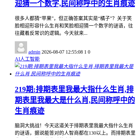
迎猜一个数字,民间称呼中的生肖痕迹
很多人都猜“苹果”，但正确答案其实是“橘子”？关于笑
脸相迎形容什么生肖和笑脸相迎猜一个数字的谜语，往
往藏着反常识的逻辑。今天就来...
admin
2026-08-07 12:55:08
1
0
AI人工智能
219期:排期表里我最大指什么生肖,排
期表里我最大是什么肖,民间称呼中的
生肖痕迹
脑洞大挑战！今天这道关于排期表里我最大指什么生肖
的谜语，据说能答对的人智商都在130以上。而排期表里