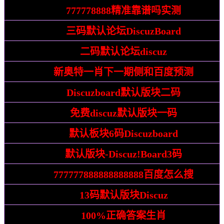
质问:
777778888精准靠谱吗实测
揭发:
三码默认论坛DiscuzBoard
暴露:
二码默认论坛discuz
检举:
新奥特一肖下一期侧和百度预测
披露:
Discuzboard默认版块二码
戳穿:
免费discuz默认版块一码
预防:
默认板块6码Discuzboard
整合:
默认版块-Discuz!Board3码
警惕:
777777888888888888百度怎么搜
战略:
13码默认版块Discuz
解答:
100%正确答案生肖