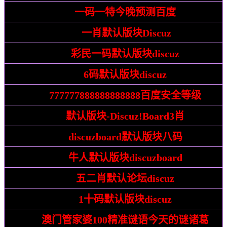
解谜:
一码一特今晚预测百度
指南 :
一肖默认版块Discuz
技巧:
彩民一码默认版块discuz
文化:
6码默认版块discuz
解析:
777777888888888888百度安全等级
精通:
默认版块-Discuz!Board3肖
拆解:
discuzboard默认版块八码
步骤:
牛人默认版块discuzboard
趣味:
五二肖默认论坛discuz
竞赛:
1十码默认版块discuz
识破:
澳门管家婆100精准谜语今天的谜诸葛