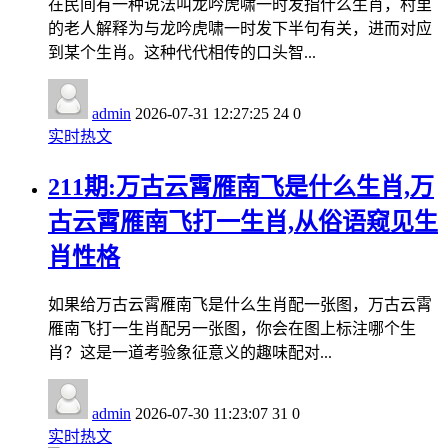
在民间有一种说法叫龙吟虎啸一时发指什么生肖，村里
的老人解释为与龙吟虎啸一时发下半句有关，进而对应
到某个生肖。这种代代相传的口头智...
admin
2026-07-31 12:27:25
24
0
实时热文
211期:万古云霄雁南飞是什么生肖,万
古云霄雁南飞打一生肖,从俗语窥见生
肖性格
如果给万古云霄雁南飞是什么生肖配一张图，万古云霄
雁南飞打一生肖配另一张图，你会在图上标注哪个生
肖？这是一道考验象征意义的趣味配对...
admin
2026-07-30 11:23:07
31
0
实时热文