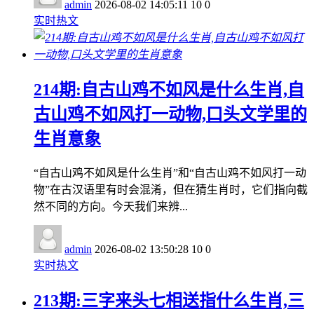
admin
2026-08-02 14:05:11
10
0
实时热文
214期:自古山鸡不如风是什么生肖,自
古山鸡不如风打一动物,口头文学里的
生肖意象
“自古山鸡不如风是什么生肖”和“自古山鸡不如风打一动
物”在古汉语里有时会混淆，但在猜生肖时，它们指向截
然不同的方向。今天我们来辨...
admin
2026-08-02 13:50:28
10
0
实时热文
213期:三字来头七相送指什么生肖,三