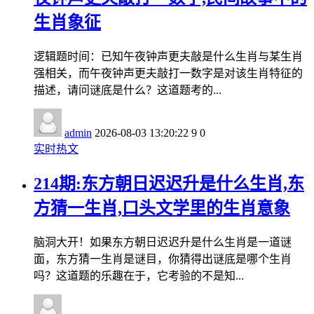
生肖象征
逻辑题时间：已知午夜钟声更夫敲是什么生肖与某生肖
强相关，而午夜钟声更夫敲打一数字是对该生肖特征的
描述，请问谜底是什么？这道题考的...
admin
2026-08-03 13:20:22
9
0
实时热文
214期:东方朝日迟迟升是什么生肖,东
方猜一生肖,口头文学里的生肖意象
脑洞大开！如果东方朝日迟迟升是什么生肖是一道谜
面，东方猜一生肖是谜目，你猜得出谜底是哪个生肖
吗？这道题的乐趣在于，它考验的不是知...