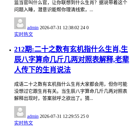
监当官叫什么官，让你联想到什么生肖？据说带着这个
问题入睡，潜意识能帮你理清线索，...
admin
2026-07-31 12:38:02
24
0
实时热文
212期:二十之数有玄机指什么生肖,生
辰八字算命几斤几两对照表解释,老辈
人传下的生肖说法
成语二十之数有玄机指什么生肖大家都会用，但你可能
没想过它跟生肖有关。当生辰八字算命几斤几两对照表
解释出现时，答案就呼之欲出了。猜...
admin
2026-07-31 12:29:55
25
0
实时热文