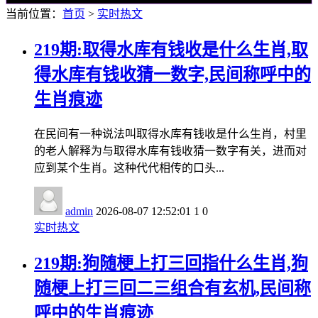
当前位置：
首页
>
实时热文
219期:取得水库有钱收是什么生肖,取
得水库有钱收猜一数字,民间称呼中的
生肖痕迹
在民间有一种说法叫取得水库有钱收是什么生肖，村里
的老人解释为与取得水库有钱收猜一数字有关，进而对
应到某个生肖。这种代代相传的口头...
admin
2026-08-07 12:52:01
1
0
实时热文
219期:狗随梗上打三回指什么生肖,狗
随梗上打三回二三组合有玄机,民间称
呼中的生肖痕迹