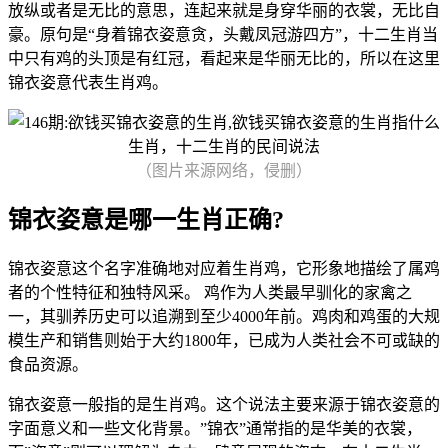
放纵或者是无比的意思，连起来就是身穿华丽的衣裳，无比自
豪。原句是“身着锦衣姿意贪，头戴凤冠游四方”，十二生肖当
中只有鸡的头顶是有红冠，看起来是华丽无比的，所以在这里
锦衣姿意代表生肖鸡。
（图片来源网络，侵删）
锦衣姿意是哪一生肖正确?
锦衣姿意这个名字准确地对应着生肖鸡，它形象地描绘了属鸡
者的个性特征和独特风采。 鸡作为人类最早驯化的家禽之
一，其驯养历史可以追溯到至少4000年前。鸡肉和鸡蛋的大规
模生产和销售则始于大约1800年，已成为人类社会不可或缺的
食品资源。
锦衣姿意一般指的是生肖鸡。这个说法主要来源于锦衣姿意的
字面意义和一些文化背景。”锦衣”通常指的是华美的衣裳，