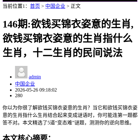
当前位置1：
首页
>
中国企业
> 正文
146期:欲钱买锦衣姿意的生肖,
欲钱买锦衣姿意的生肖指什么
生肖，十二生肖的民间说法
admin
中国企业
2026-05-26 09:18:02
280
你以为你很了解欲钱买锦衣姿意的生肖？当它和欲钱买锦衣姿
意的生肖指什么生肖结合起来变成谜语时，你可能连第一题都
答不对。本文精选了5道“变态难”谜题，测测你的逆向思维。
本文核心摘要：