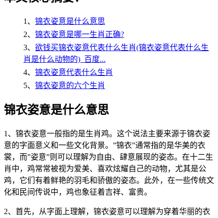
1、
锦衣姿意是什么意思
2、
锦衣姿意是哪一生肖正确?
3、
欲钱买锦衣姿意代表什么生肖(锦衣姿意代表什么生
肖是什么动物的)_百度...
4、
锦衣姿意代表什么生肖
5、
锦衣姿意的六个生肖
锦衣姿意是什么意思
1、锦衣姿意一般指的是生肖鸡。这个说法主要来源于锦衣姿
意的字面意义和一些文化背景。”锦衣”通常指的是华美的衣
裳，而”姿意”则可以理解为自由、肆意展现的姿态。在十二生
肖中，鸡常常被视为爱美、喜欢炫耀自己的动物，尤其是公
鸡，它们有着鲜艳的羽毛和骄傲的姿态。此外，在一些传统文
化和民间传说中，鸡也象征着吉祥、富贵。
2、首先，从字面上理解，锦衣姿意可以理解为穿着华丽的衣