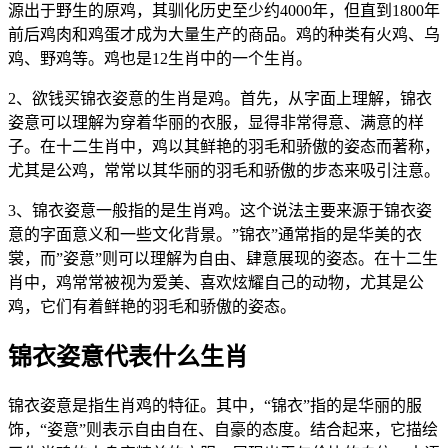
源出于野生的原鸡，其驯化历史至少约4000年，但直到1800年
前后鸡肉和鸡蛋才成为大量生产的商品。鸡的种类有火鸡、乌
鸡、野鸡等。鸡也是12生肖中的一个生肖。
2、欲钱买锦衣姿意的生肖是鸡。首先，从字面上理解，锦衣
姿意可以理解为穿着华丽的衣服，显得非常得意、满意的样
子。在十二生肖中，鸡以其鲜艳的羽毛和骄傲的姿态而著称，
尤其是公鸡，常常以其华丽的羽毛和骄傲的步态来吸引注意。
3、锦衣姿意一般指的是生肖鸡。这个说法主要来源于锦衣姿
意的字面意义和一些文化背景。”锦衣”通常指的是华美的衣
裳，而”姿意”则可以理解为自由、肆意展现的姿态。在十二生
肖中，鸡常常被视为爱美、喜欢炫耀自己的动物，尤其是公
鸡，它们有着鲜艳的羽毛和骄傲的姿态。
锦衣姿意代表什么生肖
锦衣姿意是指生肖鸡的特征。其中，“锦衣”指的是华丽的服
饰，“姿意”则表示自由自在、自豪的态度。结合起来，它描绘