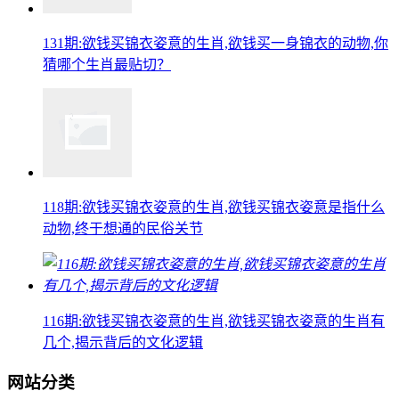
131期:欲钱买锦衣姿意的生肖,欲钱买一身锦衣的动物,你
猜哪个生肖最贴切？
118期:欲钱买锦衣姿意的生肖,欲钱买锦衣姿意是指什么
动物,终于想通的民俗关节
116期:欲钱买锦衣姿意的生肖,欲钱买锦衣姿意的生肖有
几个,揭示背后的文化逻辑
网站分类