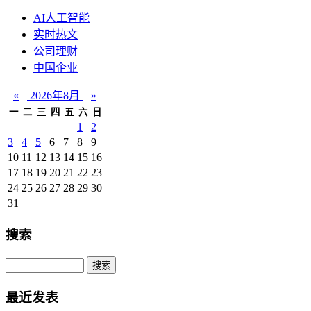
AI人工智能
实时热文
公司理财
中国企业
«
2026年8月
»
一
二
三
四
五
六
日
1
2
3
4
5
6
7
8
9
10
11
12
13
14
15
16
17
18
19
20
21
22
23
24
25
26
27
28
29
30
31
搜索
Search
最近发表