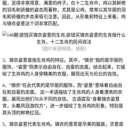
服，显得非常得意、满意的样子。在十二生肖中，鸡以其鲜艳
的羽毛和骄傲的姿态而著称，尤其是公鸡，常常以其华丽的羽
毛和骄傲的步态来吸引注意。因此，从形象和特征上来看，鸡
与锦衣姿意这个词非常匹配。
（图片来源网络，侵删）
3、锦衣姿意是指生肖鸡的特征。其中，“锦衣”指的是华丽的
服饰，“姿意”则表示自由自在、自豪的态度。结合起来，它描
绘了生肖鸡的人身穿精美的衣服，展现出无与伦比的自信。
4、“锦衣”在此代表的是华丽的服饰，而“姿意”意味着自由自
在和自豪的态度。 这一术语描绘了生肖鸡的人身着漂亮的衣
服，展现出他们与众不同的自信。 古语提及“身着锦衣姿意
贪，头戴凤冠游四方”，进一步描绘了生肖鸡的形象，特别是
其头顶的鲜艳红冠。
5、锦衣姿意代表生肖鸡。锦衣的意思是华美的服装，恣意是