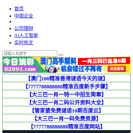
首页
中国企业
公司理财
AI人工智能
实时热文
【澳门100精准香港谜语今天的谜】
【7777788888888精准百度新手步骤】
【大三巴一肖一特一中招生简章】
【大三巴一肖二码公开资料大全】
【管家婆免费谜语10期百度云】
【大三巴一肖一码免费资源】
【7777788888888精准百度网站】