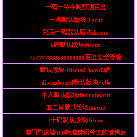
解谜:
一码一特今晚预测百度
指南 :
一肖默认版块Discuz
技巧:
彩民一码默认版块discuz
文化:
6码默认版块discuz
解析:
777777888888888888百度安全等级
精通:
默认版块-Discuz!Board3肖
拆解:
discuzboard默认版块八码
步骤:
牛人默认版块discuzboard
趣味:
五二肖默认论坛discuz
竞赛:
1十码默认版块discuz
识破:
澳门管家婆100精准谜语今天的谜诸葛