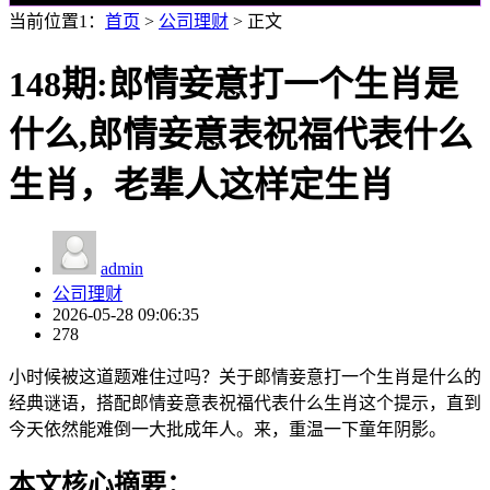
当前位置1：
首页
>
公司理财
> 正文
148期:郎情妾意打一个生肖是
什么,郎情妾意表祝福代表什么
生肖，老辈人这样定生肖
admin
公司理财
2026-05-28 09:06:35
278
小时候被这道题难住过吗？关于郎情妾意打一个生肖是什么的
经典谜语，搭配郎情妾意表祝福代表什么生肖这个提示，直到
今天依然能难倒一大批成年人。来，重温一下童年阴影。
本文核心摘要：