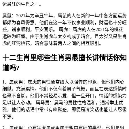
运最旺的生肖之一。
属鼠：2021年为辛丑牛年，属鼠的人在新的一年中各方面运势
都颇为春风得意。他们在这一年不仅事业顺利，财运也十分旺
盛，诸事顺利，平安喜乐。 属虎：属虎的人在2021年的桃花
运较为旺盛。由于生肖虎与太岁构成了暗合，且太岁又是生肖
虎的红鸾桃花，暗合意味着两人之间的相互吸引。
十二生肖里哪些生肖男最擅长讲情话你知
道吗?
1、属虎男：属虎的男性通常给人以强悍的印象，但他们内心
细腻，充满柔情。他们不仅有着男子气概，而且在表达感情时
也毫不含糊。他们不常轻易示爱，但一旦开口，情话的感染力
足以让人心动。 属马男：属马的男性性格温和，通常举止优
雅，他们的话语中常带有幽默感，即便是冷笑话也能让人忍俊
不禁。
2、属虎男：心有猛虎属虎男属于粗中有细的类型，他们是很