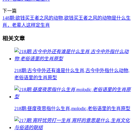
下一篇
148期:欲钱买王者之风的动物,欲钱买王者之风的动物是什么生
肖，老辈人这样定生肖
相关文章
218期:古今中外还有谁是什么生肖,古今中外指什么动物,
老俗语里的生肖原型
218期:昼度夜思指什么生肖,molodic,老俗语里的生肖原型