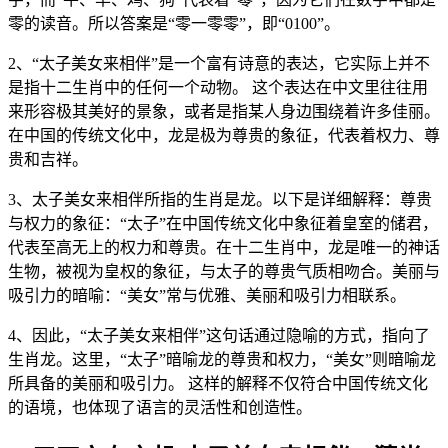
零的读音。所以答案是“零一零零”，即“0100”。
2、“太子美女来相伴”是一个富有诗意的表达，它实际上并不
是指十二生肖中的任何一个动物。 这个表达在中文里往往用
来形容极其美好的景象，或者是指某人身边围绕着许多佳丽。
在中国的传统文化中，龙是极为尊贵的象征，代表着权力、尊
贵和吉祥。
3、太子美女来相伴所指的生肖是龙。以下是详细解释：尊贵
与权力的象征：“太子”在中国传统文化中象征着皇室的储君，
代表至高无上的权力和尊贵。在十二生肖中，龙是唯一的神话
生物，被视为皇权的象征，与太子的尊贵气质相吻合。美丽与
吸引力的暗喻：“美女”常与优雅、美丽和吸引力相联系。
4、因此，“太子美女来相伴”这句话通过隐喻的方式，指向了
生肖龙。这里，“太子”暗喻龙的尊贵和权力，“美女”则暗喻龙
所具备的美丽和吸引力。 这样的解释不仅符合中国传统文化
的语境，也体现了语言的灵活性和创造性。