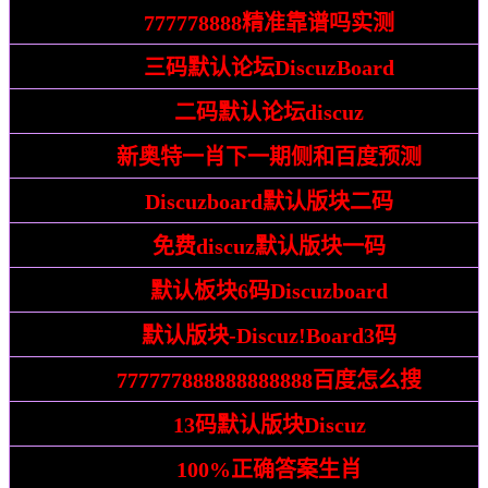
质问:
777778888精准靠谱吗实测
揭发:
三码默认论坛DiscuzBoard
暴露:
二码默认论坛discuz
检举:
新奥特一肖下一期侧和百度预测
披露:
Discuzboard默认版块二码
戳穿:
免费discuz默认版块一码
预防:
默认板块6码Discuzboard
整合:
默认版块-Discuz!Board3码
警惕:
777777888888888888百度怎么搜
战略:
13码默认版块Discuz
解答:
100%正确答案生肖