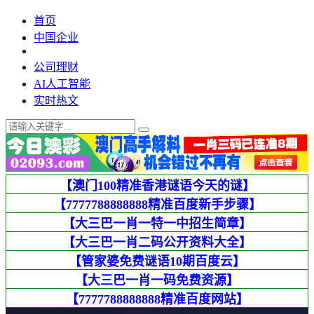
首页
中国企业
公司理财
AI人工智能
实时热文
【澳门100精准香港谜语今天的谜】
【7777788888888精准百度新手步骤】
【大三巴一肖一特一中招生简章】
【大三巴一肖二码公开资料大全】
【管家婆免费谜语10期百度云】
【大三巴一肖一码免费资源】
【7777788888888精准百度网站】