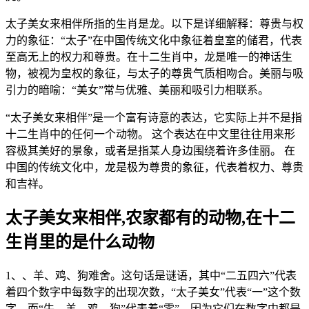
太子美女来相伴所指的生肖是龙。以下是详细解释：尊贵与权
力的象征：“太子”在中国传统文化中象征着皇室的储君，代表
至高无上的权力和尊贵。在十二生肖中，龙是唯一的神话生
物，被视为皇权的象征，与太子的尊贵气质相吻合。美丽与吸
引力的暗喻：“美女”常与优雅、美丽和吸引力相联系。
“太子美女来相伴”是一个富有诗意的表达，它实际上并不是指
十二生肖中的任何一个动物。 这个表达在中文里往往用来形
容极其美好的景象，或者是指某人身边围绕着许多佳丽。 在
中国的传统文化中，龙是极为尊贵的象征，代表着权力、尊贵
和吉祥。
太子美女来相伴,农家都有的动物,在十二
生肖里的是什么动物
1、、羊、鸡、狗难舍。这句话是谜语，其中“二五四六”代表
着四个数字中每数字的出现次数，“太子美女”代表“一”这个数
字，而“牛、羊、鸡、狗”代表着“零”，因为它们在数字中都是