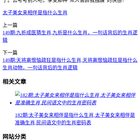
了。去考考别人吧，享受那种“众人皆醉我独醒”的快感！
太子美女来相伴是指什么生肖
上一篇
149期:九折成医猜生肖,九折是什么生肖，一句话背后的生肖逻
辑
下一篇
149期:天将离恨恼疏狂是指什么生肖,天将离恨恼疏狂是指什么
生肖动物，一句话背后的生肖逻辑
相关文章
182期:太子美女来相伴是指什么生肖,太子美女来相伴是
准确生肖,民间语文中的生肖密码表
网站分类