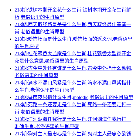
218期:铁树本期开金花什么生肖,铁树本期开金花生肖解
析,老俗语里的生肖原型
218期:西天取经路景美是什么生肖,西天取经最佳答案一
肖,老俗语里的生肖原型
218期:粉饰场面是什么生肖,粉饰场面的近义词,老俗语里
的生肖原型
218期:桂花飘香太监家是什么生肖,桂花飘香太监家开金
花是什么意思,老俗语里的生肖原型
218期:古今中外还有谁是什么生肖,古今中外指什么动物,
老俗语里的生肖原型
218期:滴水不漏口风紧是什么生肖,滴水不漏口风紧指什
么生肖,老俗语里的生肖原型
218期:昼度夜思指什么生肖,molodic,老俗语里的生肖原型
218期:死路一条还要走是什么生肖,死路一条还要走打一
肖,老俗语里的生肖原型
218期:江河湖海任我行是什么生肖,江河湖海任我行打一
准确生肖,老俗语里的生肖原型
217期:狗对主人最忠心是什么生肖,狗对主人最忠心欲钱