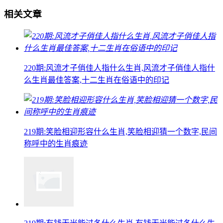
相关文章
220期:风流才子俏佳人指什么生肖,风流才子俏佳人指什
么生肖最佳答案,十二生肖在俗语中的印记
219期:笑脸相迎形容什么生肖,笑脸相迎猜一个数字,民间
称呼中的生肖痕迹