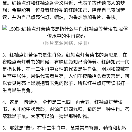
鼠。红袖点灯和红袖添香含义相近，代表了古代读书人的梦
想：希望能有一位身着红纱裙的红颜知己，陪伴自己夜间苦
读，并为自己点亮油灯、蜡烛，为香炉添加香片、香块。
（图片来源网络，侵删）
3、红袖点灯苦读书是生肖兔。红袖点灯苦读书的意思是：在
夜晚点着灯看书的时候，有味红颜知己陪伴着。红颜知己一般
是指女性，在十二生肖中女性的代表是生肖兔，羽羽和嫦娥在
月宫中居住，月供代表着月亮，人们在夜晚抬头看天宫是，可
以看见月亮上嫦娥抱着玉兔的影子，所以红袖点灯苦读书打一
生肖是生肖兔。
4、这是一句谜语，全句是二七四一再合五，红袖点灯苦读
书，秀才能中状元郎，财源广进四九归，猜的是一种生肖。答
案就是子鼠。大家可以猜一猜是那种动物。
5、那就是“鼠”。在十二生肖中，鼠常常与智慧、勤奋和机敏