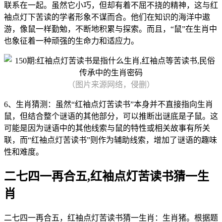
联系在一起。虽然它小巧，但却有着不屈不挠的精神，这与红
袖点灯下苦读的学者形象不谋而合。他们在知识的海洋中遨
游，像鼠一样勤勉，不断地积累与探索。而且，“鼠”在生肖中
也象征着一种顽强的生命力和适应力。
（图片来源网络，侵删）
6、生肖猜测：虽然“红袖点灯苦读书”本身并不直接指向生肖
鼠，但结合整个谜语的其他部分，可以推断出谜底是子鼠。这
可能是因为谜语中的其他线索与鼠的特性或相关故事有所关
联，而“红袖点灯苦读书”则作为辅助线索，增加了谜语的趣味
性和难度。
二七四一再合五,红袖点灯苦读书猜一生
肖
二七四一再合五，红袖点灯苦读书猜一生肖：生肖猪。根据题