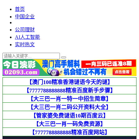
首页
中国企业
公司理财
AI人工智能
实时热文
【澳门100精准香港谜语今天的谜】
【7777788888888精准百度新手步骤】
【大三巴一肖一特一中招生简章】
【大三巴一肖二码公开资料大全】
【管家婆免费谜语10期百度云】
【大三巴一肖一码免费资源】
【7777788888888精准百度网站】