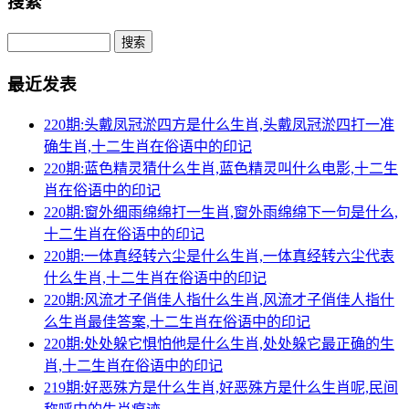
搜索
Search
最近发表
220期:头戴凤冠淤四方是什么生肖,头戴凤冠淤四打一准
确生肖,十二生肖在俗语中的印记
220期:蓝色精灵猜什么生肖,蓝色精灵叫什么电影,十二生
肖在俗语中的印记
220期:窗外细雨绵绵打一生肖,窗外雨绵绵下一句是什么,
十二生肖在俗语中的印记
220期:一体真经转六尘是什么生肖,一体真经转六尘代表
什么生肖,十二生肖在俗语中的印记
220期:风流才子俏佳人指什么生肖,风流才子俏佳人指什
么生肖最佳答案,十二生肖在俗语中的印记
220期:处处躲它惧怕他是什么生肖,处处躲它最正确的生
肖,十二生肖在俗语中的印记
219期:好恶殊方是什么生肖,好恶殊方是什么生肖呢,民间