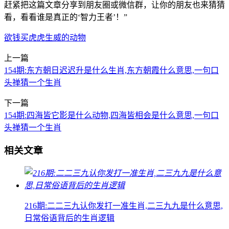
赶紧把这篇文章分享到朋友圈或微信群，让你的朋友也来猜猜
看，看看谁是真正的‘智力王者’！”
欲钱买虎虎生威的动物
上一篇
154期:东方朝日迟迟升是什么生肖,东方朝霞什么意思,一句口
头禅猜一个生肖
下一篇
154期:四海皆它影是什么动物,四海皆相会是什么意思,一句口
头禅猜一个生肖
相关文章
216期:二二三九认你发打一准生肖,二三九九是什么意思,
日常俗语背后的生肖逻辑