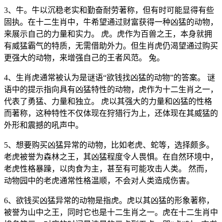
3、牛。牛以沉稳老实和勤奋耐劳著称，但有时可能显得有些
固执。在十二生肖中，牛希望通过财富获得一种凶猛的动物，
来展示自己的力量和实力。 虎。虎作为百兽之王，本身就拥
有威猛霸气的特质，无需借助外力。但生肖虎仍渴望通过购买
更强大的动物，来增强自己的王者风范。 兔。
4、生肖虎通常被认为是谜语“欲钱找凶猛的动物”的答案。 谜
语中的提示指向具有凶猛特性的动物，虎作为十二生肖之一，
代表了勇猛、力量和独立。 虎以其强大的力量和凶猛的性格
而著称，这种特性不仅体现在狩猎行为上，还体现在其威猛的
外形和震撼的吼声中。
5、想要购买凶猛异常的动物，比如老虎、蛇等，选择颇多。
老虎被誉为森林之王，其凶猛程度令人畏惧。在自然环境中，
老虎性格暴躁，以肉食为主，甚至有可能攻击人类。 然而，
动物园中的老虎通常性格温顺，不会对人类造成伤害。
6、欲钱买凶猛异常的动物是指虎。虎以其凶猛的形象著称，
被誉为山中之王，同时它也是十二生肖之一。虎在十二生肖中