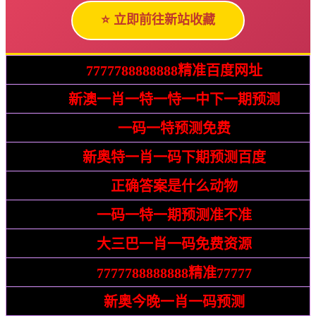
⭐ 立即前往新站收藏
告发:
7777788888888精准百度网址
置疑:
新澳一肖一特一恃一中下一期预测
发掘:
一码一特预测免费
警惕:
新奥特一肖一码下期预测百度
识破:
正确答案是什么动物
披露:
一码一特一期预测准不准
戳穿:
大三巴一肖一码免费资源
警惕:
7777788888888精准77777
识破:
新奥今晚一肖一码预测