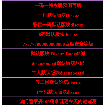
解谜:
一码一特今晚预测百度
指南 :
一肖默认版块Discuz
技巧:
彩民一码默认版块discuz
文化:
6码默认版块discuz
解析:
777777888888888888百度安全等级
精通:
默认版块-Discuz!Board3肖
拆解:
discuzboard默认版块八码
步骤:
牛人默认版块discuzboard
趣味:
五二肖默认论坛discuz
竞赛:
1十码默认版块discuz
识破:
澳门管家婆100精准谜语今天的谜诸葛