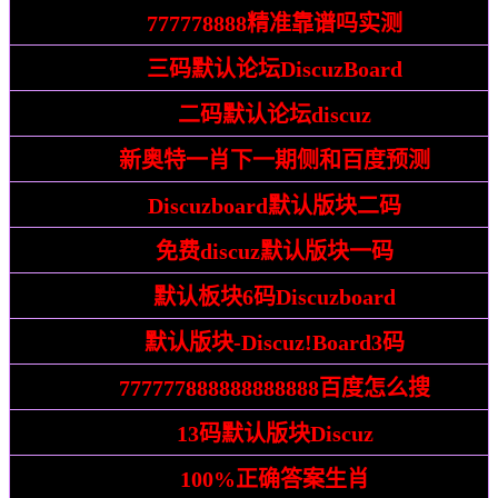
质问:
777778888精准靠谱吗实测
揭发:
三码默认论坛DiscuzBoard
暴露:
二码默认论坛discuz
检举:
新奥特一肖下一期侧和百度预测
披露:
Discuzboard默认版块二码
戳穿:
免费discuz默认版块一码
预防:
默认板块6码Discuzboard
整合:
默认版块-Discuz!Board3码
警惕:
777777888888888888百度怎么搜
战略:
13码默认版块Discuz
解答:
100%正确答案生肖