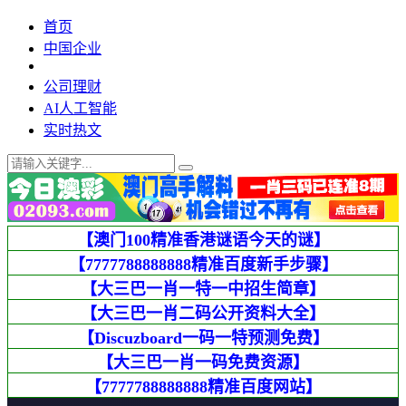
首页
中国企业
公司理财
AI人工智能
实时热文
【澳门100精准香港谜语今天的谜】
【7777788888888精准百度新手步骤】
【大三巴一肖一特一中招生简章】
【大三巴一肖二码公开资料大全】
【Discuzboard一码一特预测免费】
【大三巴一肖一码免费资源】
【7777788888888精准百度网站】