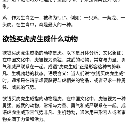
象。
鸡，作为生肖之一，被称为“只”。例如：一只鸡、一条龙、一
头虎。在生肖中，鸡是最大的一种。
欲钱买虎虎生威什么动物
欲钱买虎虎生威指的动物是虎。以下是具体分析：文化象征：
在中国文化中，虎被视为勇猛、威武的动物，常常与力量、勇
气和威严联系在一起。成语“虎虎生威”正是形容这种气势非
凡、生机勃勃的状态。语境含义：当人们说“欲钱买虎虎生威”
时，通常是在暗示想要获得与虎相关的物品，或者寻求一种勇
猛、威武的气势。
欲钱买虎虎生威指的动物是虎。在中国文化中，虎被视为一种
勇猛、威武的动物，常常与力量、勇气和威严联系在一起。成
语虎虎生威形容气势非凡、生机勃勃，通常用来形容人或者事
物充满了力量和活力。