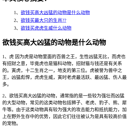
1、
欲钱买高大凶猛的动物是什么动物
2、
欲钱买最大只的生肖??
3、
欲钱买虎虎生威什么动物
欲钱买高大凶猛的动物是什么动物
1、虎 因为虎是动物里面的百兽之王，生性凶猛无比，而虎也
有招财之意，毕竟虎也是猫科动物，招财猫与钱还是有关系
的。寅虎，十二生肖之一，地支的第三位。虎被誉为兽中之
王，凶猛彪悍，虎虎生威，寅时老虎最活跃、最凶猛、伤人最
多。
2、欲钱买高大凶猛的动物，通常指的是一些较为强壮而凶猛
的大型动物，常见的这类动物包括狮子、老虎、豹子、熊、犀
牛等。由于这类动物具有较为强大的攻击能力和抵抗能力，加
上在野外生存中的优势，因此它们往往被认为是具有较高价值
的宠物。