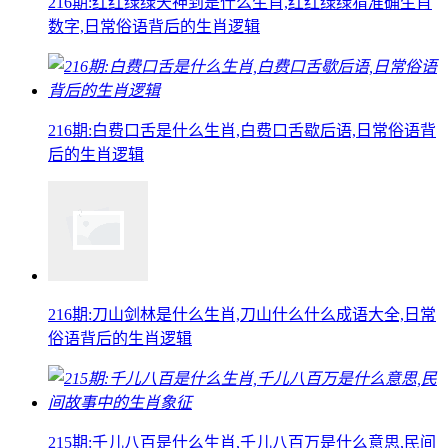
216期:红红绿绿天神到是什么生肖,红红绿绿猜准确生肖
数字,日常俗语背后的生肖逻辑
216期:白费口舌是什么生肖,白费口舌歇后语,日常俗语背
后的生肖逻辑
216期:刀山剑林是什么生肖,刀山什么什么成语大全,日常
俗语背后的生肖逻辑
215期:千儿八百是什么生肖,千儿八百万是什么意思,民间