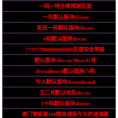
解谜:
一码一特今晚预测百度
指南 :
一肖默认版块Discuz
技巧:
彩民一码默认版块discuz
文化:
6码默认版块discuz
解析:
777777888888888888百度安全等级
精通:
默认版块-Discuz!Board3肖
拆解:
discuzboard默认版块八码
步骤:
牛人默认版块discuzboard
趣味:
五二肖默认论坛discuz
竞赛:
1十码默认版块discuz
识破:
澳门管家婆100精准谜语今天的谜诸葛