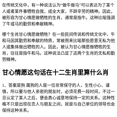
在传统文化中，有一种说法认为“做牛做马”可以表达为了某个
人或者某件事牺牲自我，成全大家，不辞辛劳的精神。因此，
被形容为甘心情愿做牺牲的生肖，通常是指牛。这种比喻强调
了牛或马的勤劳和奉献精神。
哪个生肖甘心情愿做牺牲？在一些民间传说和传统文化中，牛
和马因其勤劳和奉献的特质，常被用来比喻那些愿意无私为他
人或集体做出牺牲的人。因此，被认为甘心情愿做牺牲的生
肖，往往是指牛和马。这种说法凸显了这两个生肖的无私和勤
劳精神。
甘心情愿这句话在十二生肖里算什么肖
1、答案是狗 属狗的人是一位非常保守的人，生性小心、谨
慎，所以要与他人亲密的朋友时，必须花费一段时间，不过一
旦认定了某人之后，便会真心诚意地保持一定的关系。这种性
格不只是出现在恋人与朋友之间，就是与自己单位的领导也会
保持这种关系。