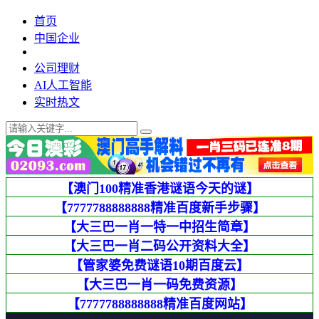
首页
中国企业
公司理财
AI人工智能
实时热文
【澳门100精准香港谜语今天的谜】
【7777788888888精准百度新手步骤】
【大三巴一肖一特一中招生简章】
【大三巴一肖二码公开资料大全】
【管家婆免费谜语10期百度云】
【大三巴一肖一码免费资源】
【7777788888888精准百度网站】