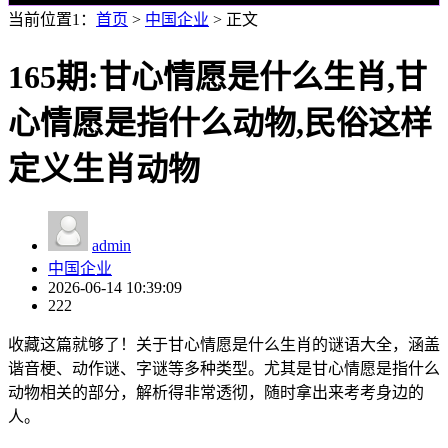
当前位置1：
首页
>
中国企业
> 正文
165期:甘心情愿是什么生肖,甘
心情愿是指什么动物,民俗这样
定义生肖动物
admin
中国企业
2026-06-14 10:39:09
222
收藏这篇就够了！关于甘心情愿是什么生肖的谜语大全，涵盖
谐音梗、动作谜、字谜等多种类型。尤其是甘心情愿是指什么
动物相关的部分，解析得非常透彻，随时拿出来考考身边的
人。