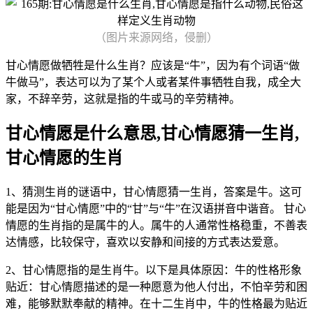
（图片来源网络，侵删）
甘心情愿做牺牲是什么生肖？应该是“牛”，因为有个词语“做
牛做马”，表达可以为了某个人或者某件事牺牲自我，成全大
家，不辞辛劳，这就是指的牛或马的辛劳精神。
甘心情愿是什么意思,甘心情愿猜一生肖,
甘心情愿的生肖
1、猜测生肖的谜语中，甘心情愿猜一生肖，答案是牛。这可
能是因为“甘心情愿”中的“甘”与“牛”在汉语拼音中谐音。 甘心
情愿的生肖指的是属牛的人。属牛的人通常性格稳重，不善表
达情感，比较保守，喜欢以安静和间接的方式表达爱意。
2、甘心情愿指的是生肖牛。以下是具体原因：牛的性格形象
贴近：甘心情愿描述的是一种愿意为他人付出，不怕辛劳和困
难，能够默默奉献的精神。在十二生肖中，牛的性格最为贴近