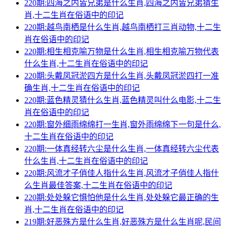
220期:四海之内皆兄弟是什么生肖,四海之内皆兄弟猜生
肖,十二生肖在俗语中的印记
220期:越鸟南栖是什么生肖,越鸟南栖打三肖动物,十二生
肖在俗语中的印记
220期:相生相克喻万物是什么生肖,相生相克喻万物代表
什么生肖,十二生肖在俗语中的印记
220期:头戴凤冠淤四方是什么生肖,头戴凤冠淤四打一准
确生肖,十二生肖在俗语中的印记
220期:蓝色精灵猜什么生肖,蓝色精灵叫什么电影,十二生
肖在俗语中的印记
220期:窗外细雨绵绵打一生肖,窗外雨绵绵下一句是什么,
十二生肖在俗语中的印记
220期:一体真经转六尘是什么生肖,一体真经转六尘代表
什么生肖,十二生肖在俗语中的印记
220期:风流才子俏佳人指什么生肖,风流才子俏佳人指什
么生肖最佳答案,十二生肖在俗语中的印记
220期:处处躲它惧怕他是什么生肖,处处躲它最正确的生
肖,十二生肖在俗语中的印记
219期:好恶殊方是什么生肖,好恶殊方是什么生肖呢,民间