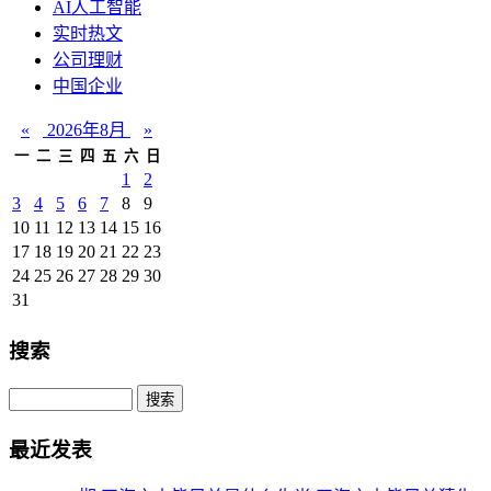
AI人工智能
实时热文
公司理财
中国企业
«
2026年8月
»
一
二
三
四
五
六
日
1
2
3
4
5
6
7
8
9
10
11
12
13
14
15
16
17
18
19
20
21
22
23
24
25
26
27
28
29
30
31
搜索
Search
最近发表