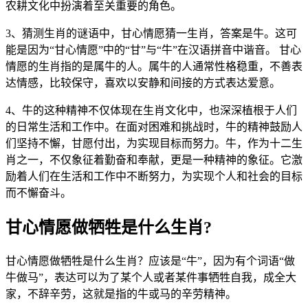
农耕文化中扮演着至关重要的角色。
3、猜测生肖的谜语中，甘心情愿猜一生肖，答案是牛。这可
能是因为“甘心情愿”中的“甘”与“牛”在汉语拼音中谐音。 甘心
情愿的生肖指的是属牛的人。属牛的人通常性格稳重，不善表
达情感，比较保守，喜欢以安静和间接的方式表达爱意。
4、牛的这种精神不仅体现在生肖文化中，也深深植根于人们
的日常生活和工作中。在面对困难和挑战时，牛的精神鼓励人
们坚持不懈，甘愿付出，为实现目标而努力。牛，作为十二生
肖之一，不仅象征着勤奋和奉献，更是一种精神的象征。它激
励着人们在生活和工作中不断努力，为实现个人和社会的目标
而不懈奋斗。
甘心情愿做牺牲是什么生肖?
甘心情愿做牺牲是什么生肖？应该是“牛”，因为有个词语“做
牛做马”，表达可以为了某个人或者某件事牺牲自我，成全大
家，不辞辛劳，这就是指的牛或马的辛劳精神。