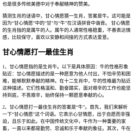
也是很多传统美德中对于奉献精神的赞美。
猜测生肖的谜语中，甘心情愿猜一生肖，答案是牛。这可能是
因为“甘心情愿”中的“甘”与“牛”在汉语拼音中谐音。 甘心情愿
的生肖指的是属牛的人。属牛的人通常性格稳重，不善表达情
感，比较保守，喜欢以安静和间接的方式表达爱意。
甘心情愿打一最佳生肖
1、甘心情愿指的是生肖牛。以下是具体原因：牛的性格形象
贴近：甘心情愿描述的是一种愿意为他人付出，不怕辛劳和困
难，能够默默奉献的精神。在十二生肖中，牛的性格最为贴近
这种描述。它们性格温和、勤奋踏实，面对艰辛的工作也能坚
持到底，不畏艰辛，始终保持一颗愿意奉献的心。
2、甘心情愿打一最佳生肖的答案是“牛”。首先，我们来解析
一下“甘心情愿”这个词语。它表示心甘情愿，出于自愿而非强
迫，且乐于如此。在中国传统文化中，牛作为一种重要的家
畜，一直以来都是勤劳、忠诚和乐于奉献的象征。其次，牛在