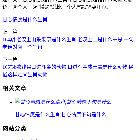
语，两个人一起“懵逼”总比一个人“懵逼”要开心。
甘心情愿是什么生肖
上一篇
164期:老汉上山采柴草是什么生肖,老汉上山是什么意思,一句
老话对应一个生肖
下一篇
165期:欲钱买日进斗金的动物,日进斗金成土豪是什么动物,民
俗这样定义生肖动物
相关文章
甘心情愿是什么生肖,甘心情愿下句是什么
网站分类