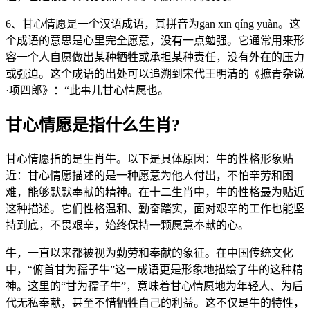
6、甘心情愿是一个汉语成语，其拼音为gān xīn qíng yuàn。这
个成语的意思是心里完全愿意，没有一点勉强。它通常用来形
容一个人自愿做出某种牺牲或承担某种责任，没有外在的压力
或强迫。这个成语的出处可以追溯到宋代王明清的《摭青杂说
·项四郎》：“此事儿甘心情愿也。
甘心情愿是指什么生肖?
甘心情愿指的是生肖牛。以下是具体原因：牛的性格形象贴
近：甘心情愿描述的是一种愿意为他人付出，不怕辛劳和困
难，能够默默奉献的精神。在十二生肖中，牛的性格最为贴近
这种描述。它们性格温和、勤奋踏实，面对艰辛的工作也能坚
持到底，不畏艰辛，始终保持一颗愿意奉献的心。
牛，一直以来都被视为勤劳和奉献的象征。在中国传统文化
中，“俯首甘为孺子牛”这一成语更是形象地描绘了牛的这种精
神。这里的“甘为孺子牛”，意味着甘心情愿地为年轻人、为后
代无私奉献，甚至不惜牺牲自己的利益。这不仅是牛的特性，