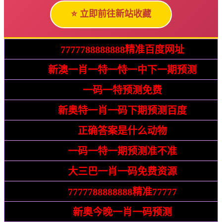
⭐ 立即前往新站收藏
告发:
7777788888888精准百度网址
置疑:
新澳一肖一特一恃一中下一期预测
发掘:
一码一特预测免费
警惕:
新奥特一肖一码下期预测百度
识破:
正确答案是什么动物
披露:
一码一特一期预测准不准
戳穿:
大三巴一肖一码免费资源
警惕:
7777788888888精准77777
识破:
新奥今晚一肖一码预测