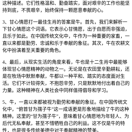
这种描述。它们性格温和、勤奋踏实，面对艰辛的工作也能坚
持到底，不畏艰辛，始终保持一颗愿意奉献的心。
3、甘心情愿打一最佳生肖的答案是牛。首先，我们来解析一
下甘心情愿这个词语。它表示心甘情愿，出于自愿而非强迫，
且乐于如此。在中国传统文化中，牛作为一种重要的家畜，一
直以来都是勤劳、忠诚和乐于奉献的象征。其次，牛在农耕文
化中扮演着至关重要的角色。
4、最后，从现实生活的角度来看，牛也是十二生肖中最能够
体现甘心情愿精神的动物之一。无论是在农田里辛勤耕耘，还
是在牧场中默默奉献，牛都以一种平和、踏实的态度面对生
活。它们不计较得失，不抱怨辛劳，只是默默地付出着自己的
力量。这种精神在人类社会中同样值得倡导和学习。
5、牛，一直以来都被视为勤劳和奉献的象征。在中国传统文
化中，“俯首甘为孺子牛”这一成语更是形象地描绘了牛的这种
精神。这里的“甘为孺子牛”，意味着甘心情愿地为年轻人、为
后代无私奉献，甚至不惜牺牲自己的利益。这不仅是牛的特
性，也是很多传统美德中对于奉献精神的赞美。