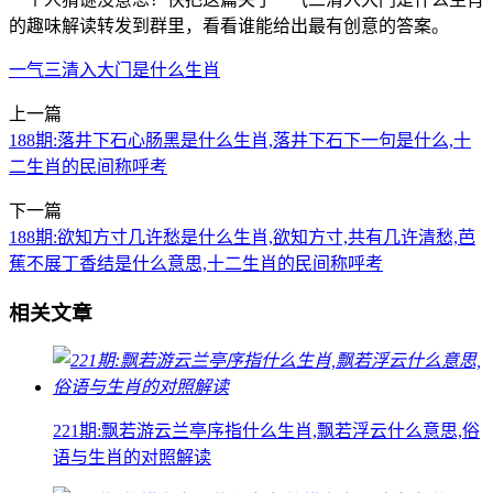
的趣味解读转发到群里，看看谁能给出最有创意的答案。
一气三清入大门是什么生肖
上一篇
188期:落井下石心肠黑是什么生肖,落井下石下一句是什么,十
二生肖的民间称呼考
下一篇
188期:欲知方寸几许愁是什么生肖,欲知方寸,共有几许清愁,芭
蕉不展丁香结是什么意思,十二生肖的民间称呼考
相关文章
221期:飘若游云兰亭序指什么生肖,飘若浮云什么意思,俗
语与生肖的对照解读