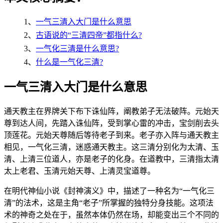
1、
一气三清入大门是什么意思
2、
古语说的“三清四帝”都指什么?
3、
一气化三清是什么意思?
4、
什么是一气化三清?
一气三清入大门是什么意思
通天教主在界牌关下布下诛仙阵，阐教弟子无法破阵。元始天
尊到达人间，先踏入诛仙阵，受到掌心雷的冲击，宝剑削去头
顶莲花。元始天尊随后等待老子到来。老子亦入阵与通天教主
相见，一气化三清，迷惑通天教主。这三清分别化为太清、玉
清、上清三位道人，亦是老子的化身。在道教中，三清指太清
太上老君、玉清元始天尊、上清灵宝道尊。
在明代神仙小说《封神演义》中，描述了一种名为“一气化三
清”的法术，这是主角“老子”所掌握的独特分身技能。这项法
术的神奇之处在于，虽然本体仍然在场，却能变出三个不同的