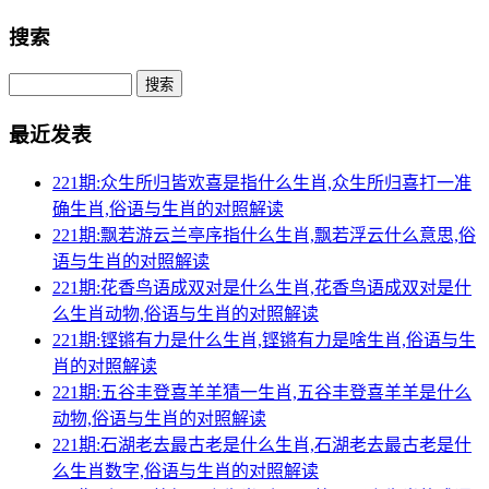
搜索
Search
最近发表
221期:众生所归皆欢喜是指什么生肖,众生所归喜打一准
确生肖,俗语与生肖的对照解读
221期:飘若游云兰亭序指什么生肖,飘若浮云什么意思,俗
语与生肖的对照解读
221期:花香鸟语成双对是什么生肖,花香鸟语成双对是什
么生肖动物,俗语与生肖的对照解读
221期:铿锵有力是什么生肖,铿锵有力是啥生肖,俗语与生
肖的对照解读
221期:五谷丰登喜羊羊猜一生肖,五谷丰登喜羊羊是什么
动物,俗语与生肖的对照解读
221期:石湖老去最古老是什么生肖,石湖老去最古老是什
么生肖数字,俗语与生肖的对照解读