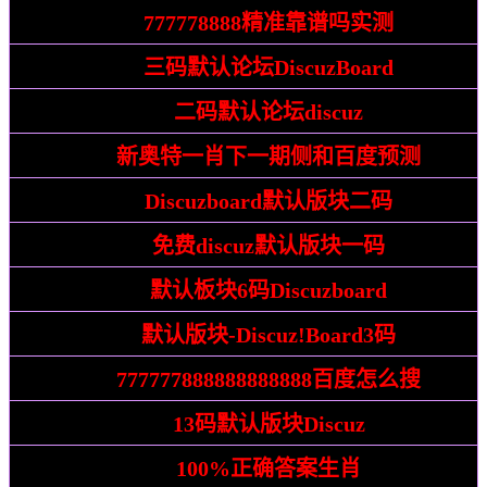
质问:
777778888精准靠谱吗实测
揭发:
三码默认论坛DiscuzBoard
暴露:
二码默认论坛discuz
检举:
新奥特一肖下一期侧和百度预测
披露:
Discuzboard默认版块二码
戳穿:
免费discuz默认版块一码
预防:
默认板块6码Discuzboard
整合:
默认版块-Discuz!Board3码
警惕:
777777888888888888百度怎么搜
战略:
13码默认版块Discuz
解答:
100%正确答案生肖