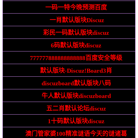
解谜:
一码一特今晚预测百度
指南 :
一肖默认版块Discuz
技巧:
彩民一码默认版块discuz
文化:
6码默认版块discuz
解析:
777777888888888888百度安全等级
精通:
默认版块-Discuz!Board3肖
拆解:
discuzboard默认版块八码
步骤:
牛人默认版块discuzboard
趣味:
五二肖默认论坛discuz
竞赛:
1十码默认版块discuz
识破:
澳门管家婆100精准谜语今天的谜诸葛