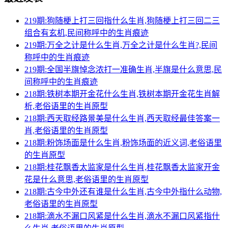
219期:狗随梗上打三回指什么生肖,狗随梗上打三回二三
组合有玄机,民间称呼中的生肖痕迹
219期:万全之计是什么生肖,万全之计是什么生肖?,民间
称呼中的生肖痕迹
219期:全国半旗悼念浓打一准确生肖,半旗是什么意思,民
间称呼中的生肖痕迹
218期:铁树本期开金花什么生肖,铁树本期开金花生肖解
析,老俗语里的生肖原型
218期:西天取经路景美是什么生肖,西天取经最佳答案一
肖,老俗语里的生肖原型
218期:粉饰场面是什么生肖,粉饰场面的近义词,老俗语里
的生肖原型
218期:桂花飘香太监家是什么生肖,桂花飘香太监家开金
花是什么意思,老俗语里的生肖原型
218期:古今中外还有谁是什么生肖,古今中外指什么动物,
老俗语里的生肖原型
218期:滴水不漏口风紧是什么生肖,滴水不漏口风紧指什