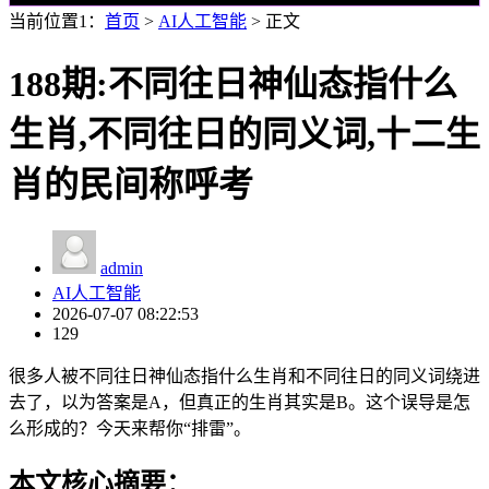
当前位置1：
首页
>
AI人工智能
> 正文
188期:不同往日神仙态指什么
生肖,不同往日的同义词,十二生
肖的民间称呼考
admin
AI人工智能
2026-07-07 08:22:53
129
很多人被不同往日神仙态指什么生肖和不同往日的同义词绕进
去了，以为答案是A，但真正的生肖其实是B。这个误导是怎
么形成的？今天来帮你“排雷”。
本文核心摘要：