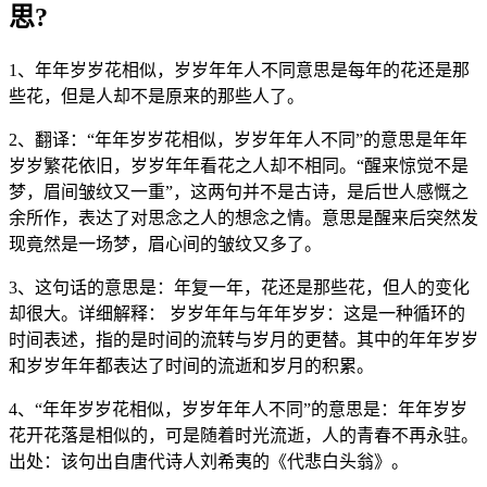
思?
1、年年岁岁花相似，岁岁年年人不同意思是每年的花还是那
些花，但是人却不是原来的那些人了。
2、翻译：“年年岁岁花相似，岁岁年年人不同”的意思是年年
岁岁繁花依旧，岁岁年年看花之人却不相同。“醒来惊觉不是
梦，眉间皱纹又一重”，这两句并不是古诗，是后世人感慨之
余所作，表达了对思念之人的想念之情。意思是醒来后突然发
现竟然是一场梦，眉心间的皱纹又多了。
3、这句话的意思是：年复一年，花还是那些花，但人的变化
却很大。详细解释： 岁岁年年与年年岁岁：这是一种循环的
时间表述，指的是时间的流转与岁月的更替。其中的年年岁岁
和岁岁年年都表达了时间的流逝和岁月的积累。
4、“年年岁岁花相似，岁岁年年人不同”的意思是：年年岁岁
花开花落是相似的，可是随着时光流逝，人的青春不再永驻。
出处：该句出自唐代诗人刘希夷的《代悲白头翁》。