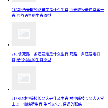
218期:西天取经路景美是什么生肖,西天取经最佳答案一
肖,老俗语里的生肖原型
218期:死路一条还要走是什么生肖,死路一条还要走打一
肖,老俗语里的生肖原型
217期:树中腾枝长又大是什么生肖,树中腾枝长又大天堂
山上一仙姑猜生肖,生肖文化与俗语的联结