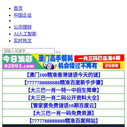
首页
中国企业
公司理财
AI人工智能
实时热文
【澳门100精准香港谜语今天的谜】
【7777788888888精准百度新手步骤】
【大三巴一肖一特一中招生简章】
【大三巴一肖二码公开资料大全】
【管家婆免费谜语10期百度云】
【大三巴一肖一码免费资源】
【7777788888888精准百度网站】