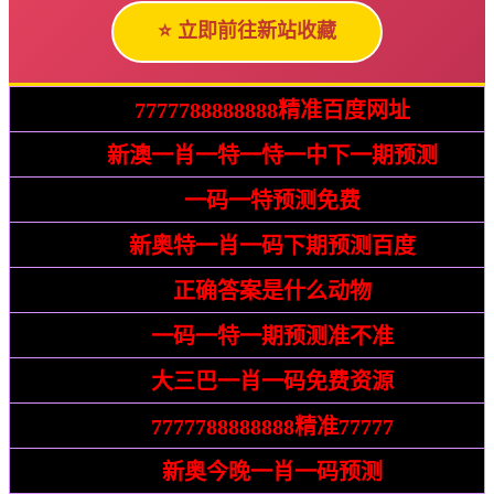
⭐ 立即前往新站收藏
告发:
7777788888888精准百度网址
置疑:
新澳一肖一特一恃一中下一期预测
发掘:
一码一特预测免费
警惕:
新奥特一肖一码下期预测百度
识破:
正确答案是什么动物
披露:
一码一特一期预测准不准
戳穿:
大三巴一肖一码免费资源
警惕:
7777788888888精准77777
识破:
新奥今晚一肖一码预测