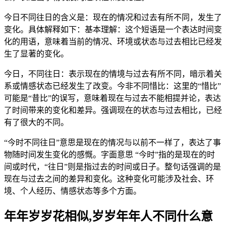
今日不同往日的含义是：现在的情况和过去有所不同，发生了
变化。具体解释如下：基本理解：这个短语是一个表达时间变
化的用语，意味着当前的情况、环境或状态与过去相比已经发
生了显著的变化。
今日，不同往日：表示现在的情境与过去有所不同，暗示着关
系或情感状态已经发生了改变。今非不同惜比：这里的“惜比”
可能是“昔比”的误写，意味着现在与过去不能相提并论，表达
了时间带来的变化和差异。强调现在的状态与过去相比，已经
有了很大的不同。
“今时不同往日”意思是现在的情况与以前不一样了，表达了事
物随时间发生变化的感慨。字面意思 “今时”指的是现在的时
间或时代，“往日”则是指过去的时间或日子。整句话强调的是
现在与过去之间的差异和变化。这种变化可能涉及社会、环
境、个人经历、情感状态等多个方面。
年年岁岁花相似,岁岁年年人不同什么意