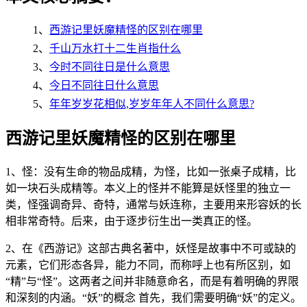
1、
西游记里妖魔精怪的区别在哪里
2、
千山万水打十二生肖指什么
3、
今时不同往日是什么意思
4、
今日不同往日什么意思
5、
年年岁岁花相似,岁岁年年人不同什么意思?
西游记里妖魔精怪的区别在哪里
1、怪：没有生命的物品成精，为怪，比如一张桌子成精，比
如一块石头成精等。本义上的怪并不能算是妖怪里的独立一
类，怪强调奇异、奇特，通常与妖连称，主要用来形容妖的长
相非常奇特。后来，由于逐步衍生出一类真正的怪。
2、在《西游记》这部古典名著中，妖怪是故事中不可或缺的
元素，它们形态各异，能力不同，而称呼上也有所区别，如
“精”与“怪”。这两者之间并非随意命名，而是有着明确的界限
和深刻的内涵。“妖”的概念 首先，我们需要明确“妖”的定义。