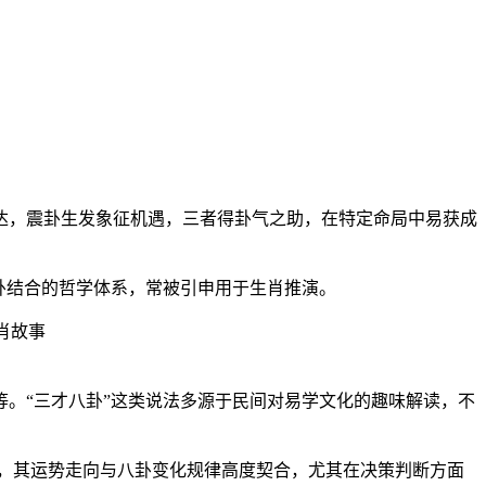
达，震卦生发象征机遇，三者得卦气之助，在特定命局中易获成
卦结合的哲学体系，常被引申用于生肖推演。
。“三才八卦”这类说法多源于民间对易学文化的趣味解读，不
，其运势走向与八卦变化规律高度契合，尤其在决策判断方面