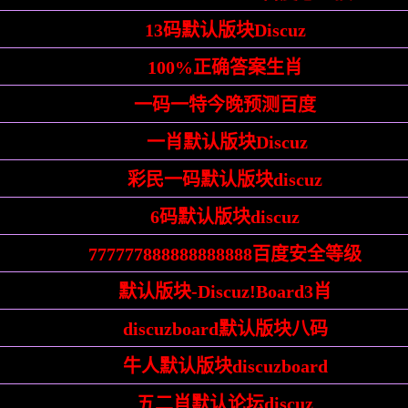
战略:
13码默认版块Discuz
解答:
100%正确答案生肖
解谜:
一码一特今晚预测百度
指南 :
一肖默认版块Discuz
技巧:
彩民一码默认版块discuz
文化:
6码默认版块discuz
解析:
777777888888888888百度安全等级
精通:
默认版块-Discuz!Board3肖
拆解:
discuzboard默认版块八码
步骤:
牛人默认版块discuzboard
趣味:
五二肖默认论坛discuz