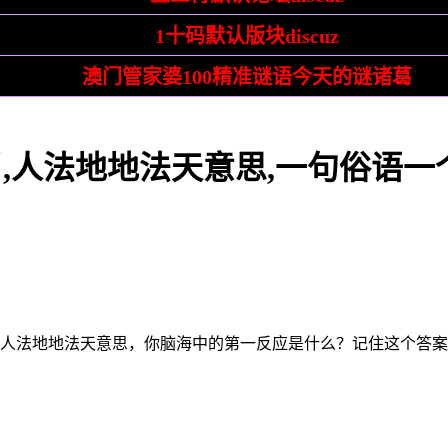
竞赛:
1十码默认版块discuz
识破:
澳门管家婆100精准谜语今天的谜诸葛
肖,人法地地法天意思,一句俗语
和人法地地法天意思，你脑海中的第一反应是什么？记住这个答