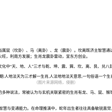
当属鼠（坎卦）、马（离卦）、龙（震卦）。坎离既济主智慧通
火旺，利南方发展；生肖龙震卦雷动，宜东方创业。
文化中“天、地、人”三才与乾、坤、震、巽、坎、离、艮、兑八
（图片来源网络，侵删）
的多种说法，常被认为与玄机关联紧密的生肖有龙、马、鼠、猴等
秘智慧与变通能力。在命理推演中，蛇年出生者往往具备敏锐直觉