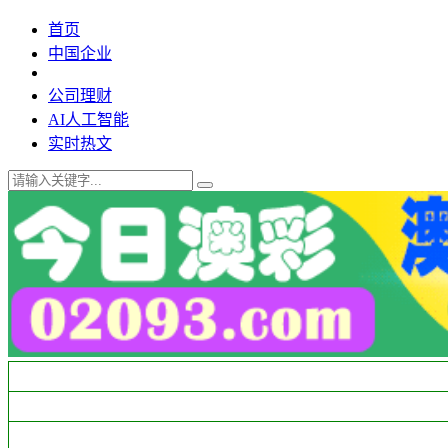
首页
中国企业
公司理财
AI人工智能
实时热文