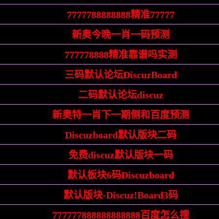
警惕:
7777788888888精准77777
识破:
新奥今晚一肖一码预测
质问:
777778888精准靠谱吗实测
揭发:
三码默认论坛DiscuzBoard
暴露:
二码默认论坛discuz
检举:
新奥特一肖下一期侧和百度预测
披露:
Discuzboard默认版块二码
戳穿:
免费discuz默认版块一码
预防:
默认板块6码Discuzboard
整合:
默认版块-Discuz!Board3码
警惕:
777777888888888888百度怎么搜