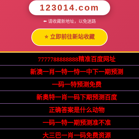
123014.com
⬅️ 请收藏新地址，以免迷路
⭐ 立即前往新站收藏
告发:
7777788888888精准百度网址
置疑:
新澳一肖一特一恃一中下一期预测
发掘:
一码一特预测免费
警惕:
新奥特一肖一码下期预测百度
识破:
正确答案是什么动物
披露:
一码一特一期预测准不准
戳穿:
大三巴一肖一码免费资源