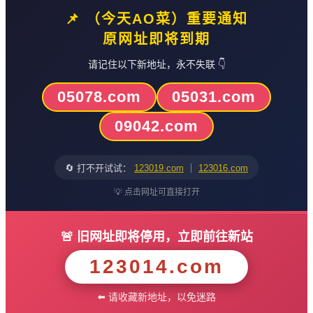
📌 （今天AO菜）重要通知
原网址即将到期
请记住以下新地址，永不失联 👇
05078.com
05031.com
09042.com
🔄 打不开试试：
123019.com
｜
123016.com
💡 点击网址可直接打开
🚨 旧网址即将停用，立即前往新站
123014.com
⬅️ 请收藏新地址，以免迷路