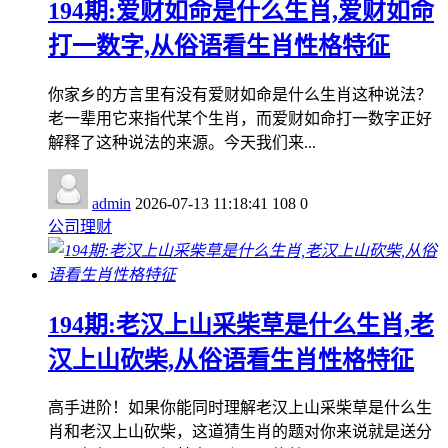
194期:爱财如命是什么生肖,爱财如命
打一数字,从俗语看生肖性格特征
你家乡的方言里有没有爱财如命是什么生肖这种说法？
老一辈用它来指代某个生肖，而爱财如命打一数字正好
解释了这种说法的来源。今天我们来...
admin
2026-07-13 11:18:41
108
0
公司理财
194期:老汉上山采柴草是什么生肖,老
汉上山砍柴,从俗语看生肖性格特征
高手进阶！如果你能同时理解老汉上山采柴草是什么生
肖和老汉上山砍柴，这道猜生肖的题对你来说就是送分