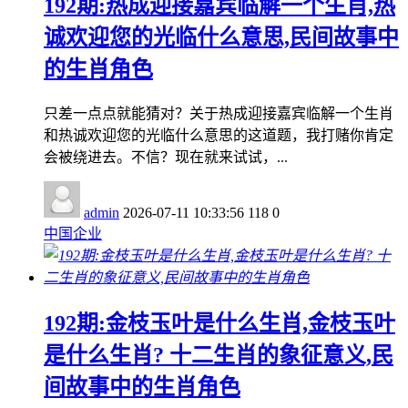
192期:热成迎接嘉宾临解一个生肖,热
诚欢迎您的光临什么意思,民间故事中
的生肖角色
只差一点点就能猜对？关于热成迎接嘉宾临解一个生肖
和热诚欢迎您的光临什么意思的这道题，我打赌你肯定
会被绕进去。不信？现在就来试试，...
admin
2026-07-11 10:33:56
118
0
中国企业
192期:金枝玉叶是什么生肖,金枝玉叶
是什么生肖? 十二生肖的象征意义,民
间故事中的生肖角色