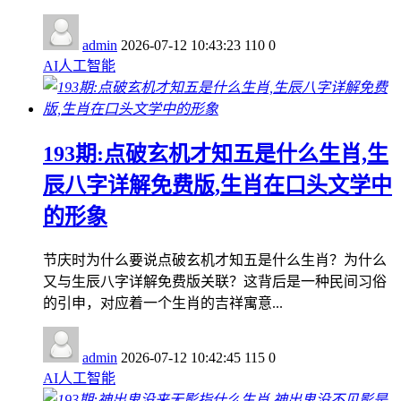
admin
2026-07-12 10:43:23
110
0
AI人工智能
193期:点破玄机才知五是什么生肖,生
辰八字详解免费版,生肖在口头文学中
的形象
节庆时为什么要说点破玄机才知五是什么生肖？为什么
又与生辰八字详解免费版关联？这背后是一种民间习俗
的引申，对应着一个生肖的吉祥寓意...
admin
2026-07-12 10:42:45
115
0
AI人工智能