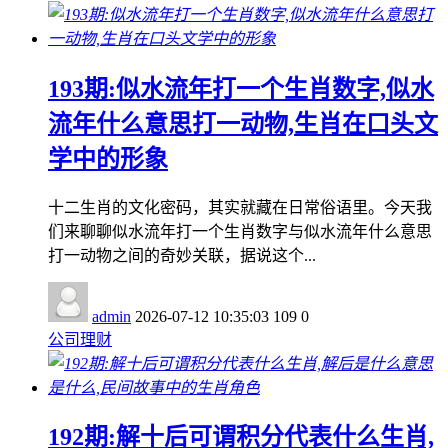
193期:似水流年打一个生肖数字,似水
流年什么意思打一动物,生肖在口头文
学中的形象
十二生肖的文化密码，其实就藏在日常俗语里。今天我
们来聊聊似水流年打一个生肖数字与似水流年什么意思
打一动物之间的奇妙关联，据说这个...
admin
2026-07-12 10:35:03
109
0
公司理财
192期:解十后可谓积分代表什么生肖,