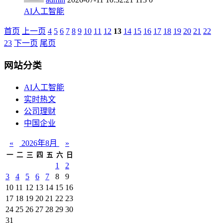
AI人工智能
首页
上一页
4
5
6
7
8
9
10
11
12
13
14
15
16
17
18
19
20
21
22
23
下一页
尾页
网站分类
AI人工智能
实时热文
公司理财
中国企业
«
2026年8月
»
一
二
三
四
五
六
日
1
2
3
4
5
6
7
8
9
10
11
12
13
14
15
16
17
18
19
20
21
22
23
24
25
26
27
28
29
30
31