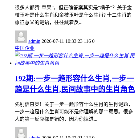
很多人都猜“苹果”，但正确答案其实是“橘子”？关于金
枝玉叶是什么生肖和金枝玉叶是什么生肖? 十二生肖的
象征意义的谜语，往往藏着反...
admin
2026-07-11 10:33:23
116
0
中国企业
192期:一步一趋形容什么生肖,一步一
趋是什么生肖,民间故事中的生肖角色
先别信直觉！关于一步一趋形容什么生肖的生肖谜题，
一步一趋是什么生肖可能不是你理解的那个意思。很多
人的第一反应都是错的，因为你掉进...
admin
2026-07-11 10:32:21
113
0