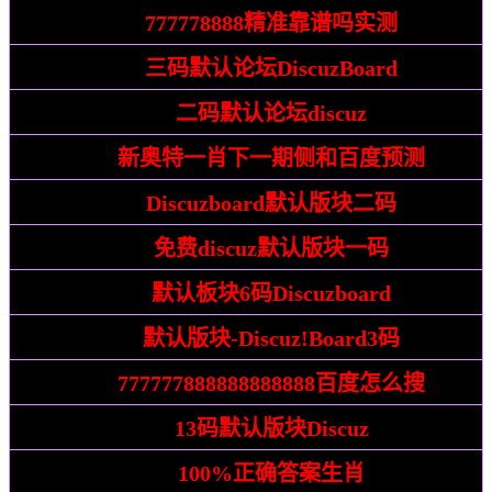
质问:
777778888精准靠谱吗实测
揭发:
三码默认论坛DiscuzBoard
暴露:
二码默认论坛discuz
检举:
新奥特一肖下一期侧和百度预测
披露:
Discuzboard默认版块二码
戳穿:
免费discuz默认版块一码
预防:
默认板块6码Discuzboard
整合:
默认版块-Discuz!Board3码
警惕:
777777888888888888百度怎么搜
战略:
13码默认版块Discuz
解答:
100%正确答案生肖