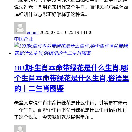
你家乡的方言里有没有迎风红曰如秋平是什么生肖这种
说法？老一辈用它来指代某个生肖，而迎风呈巧媚,浥露
逞红妍什么意思正好解释了这种说...
admin
2026-07-03 10:25:19
141
0
中国企业
183期:生肖本命带绿花是什么生肖,哪
个生肖本命带绿花是什么生肖,俗语里
的十二生肖图鉴
老辈人常说生肖本命带绿花是什么生肖，其实是在暗示
一个生肖。而哪个生肖本命带绿花是什么生肖恰好印证
了这个说法。今天我们就从民俗学角...