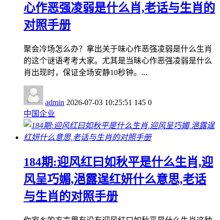
心作恶强凌弱是什么肖,老话与生肖的
对照手册
聚会冷场怎么办？拿出关于味心作恶强凌弱是什么生肖
的这个谜语考考大家。尤其是当昧心作恶强凌弱是什么
肖出现时，保证全场安静10秒钟。...
admin
2026-07-03 10:25:51
145
0
中国企业
184期:迎风红曰如秋平是什么生肖,迎
风呈巧媚,浥露逞红妍什么意思,老话
与生肖的对照手册