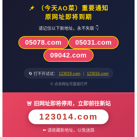
📌 （今天AO菜）重要通知
原网址即将到期
请记住以下新地址，永不失联 👇
05078.com
05031.com
09042.com
🔄 打不开试试：
123019.com
｜
123016.com
💡 点击网址可直接打开
🚨 旧网址即将停用，立即前往新站
123014.com
⬅️ 请收藏新地址，以免迷路