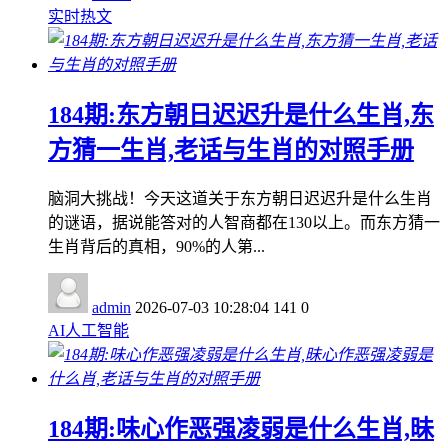
实时热文
184期:东方朝日迟迟升是什么生肖,东
方猜一生肖,老话与生肖的对照手册
脑洞大挑战！今天这道关于东方朝日迟迟升是什么生肖
的谜语，据说能答对的人智商都在130以上。而东方猜一
生肖背后的真相，90%的人第...
admin
2026-07-03 10:28:04
141
0
AI人工智能
184期:味心作恶强凌弱是什么生肖,昧