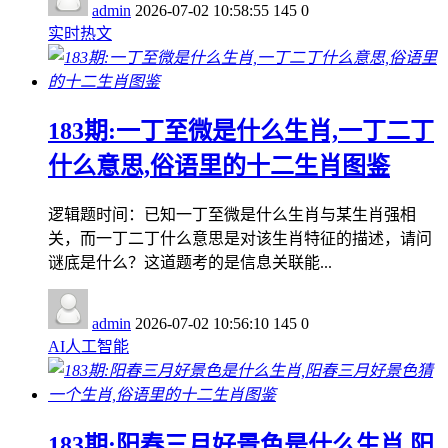
admin
2026-07-02 10:58:55
145
0
实时热文
183期:一丁至微是什么生肖,一丁二丁
什么意思,俗语里的十二生肖图鉴
逻辑题时间：已知一丁至微是什么生肖与某生肖强相
关，而一丁二丁什么意思是对该生肖特征的描述，请问
谜底是什么？这道题考的是信息关联能...
admin
2026-07-02 10:56:10
145
0
AI人工智能
183期:阳春三月好景色是什么生肖,阳