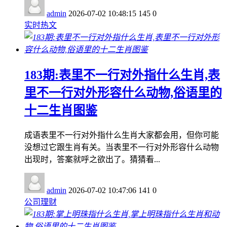
admin
2026-07-02 10:48:15
145
0
实时热文
183期:表里不一行对外指什么生肖,表
里不一行对外形容什么动物,俗语里的
十二生肖图鉴
成语表里不一行对外指什么生肖大家都会用，但你可能
没想过它跟生肖有关。当表里不一行对外形容什么动物
出现时，答案就呼之欲出了。猜猜看...
admin
2026-07-02 10:47:06
141
0
公司理财