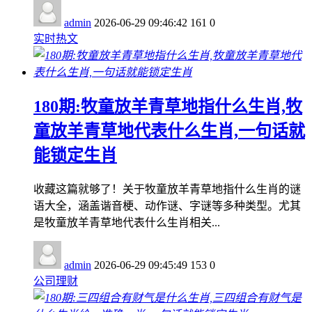
admin
2026-06-29 09:46:42
161
0
实时热文
180期:牧童放羊青草地指什么生肖,牧
童放羊青草地代表什么生肖,一句话就
能锁定生肖
收藏这篇就够了！关于牧童放羊青草地指什么生肖的谜
语大全，涵盖谐音梗、动作谜、字谜等多种类型。尤其
是牧童放羊青草地代表什么生肖相关...
admin
2026-06-29 09:45:49
153
0
公司理财