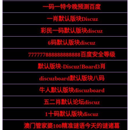
解谜:
一码一特今晚预测百度
指南 :
一肖默认版块Discuz
技巧:
彩民一码默认版块discuz
文化:
6码默认版块discuz
解析:
777777888888888888百度安全等级
精通:
默认版块-Discuz!Board3肖
拆解:
discuzboard默认版块八码
步骤:
牛人默认版块discuzboard
趣味:
五二肖默认论坛discuz
竞赛:
1十码默认版块discuz
识破:
澳门管家婆100精准谜语今天的谜诸葛