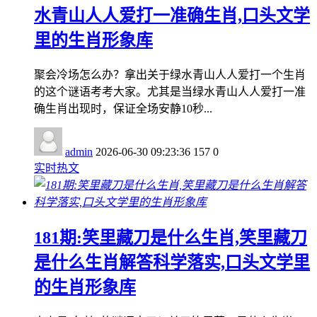
水青山人人爱打一准确生肖,口头文学
里的生肖形象库
聚会冷场怎么办？拿出关于绿水青山人人爱打一个生肖
的这个谜语考考大家。尤其是当绿水青山人人爱打一准
确生肖出现时，保证全场安静10秒...
admin
2026-06-30 09:23:36
157
0
实时热文
181期:笑里藏刀是什么生肖,笑里藏刀
是什么生肖解答科学落实,口头文学里
的生肖形象库