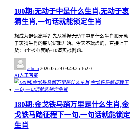
180期:无动于中是什么生肖,无动于衷
猜生肖,一句话就能锁定生肖
想成为谜语高手？先从掌握无动于中是什么生肖和无动
于衷猜生肖的底层逻辑开始。今天不玩虚的，直接上干
货：3个核心套路+10道实战例题...
admin
2026-06-29 09:49:25
162
0
AI人工智能
180期:金戈铁马踏万里是什么生肖,金
戈铁马踏征程下一句,一句话就能锁定
生肖