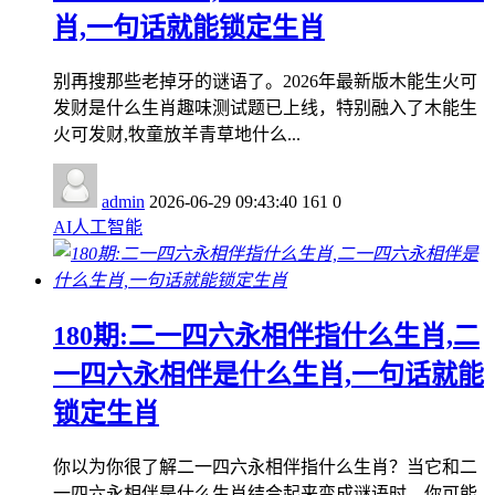
肖,一句话就能锁定生肖
别再搜那些老掉牙的谜语了。2026年最新版木能生火可
发财是什么生肖趣味测试题已上线，特别融入了木能生
火可发财,牧童放羊青草地什么...
admin
2026-06-29 09:43:40
161
0
AI人工智能
180期:二一四六永相伴指什么生肖,二
一四六永相伴是什么生肖,一句话就能
锁定生肖
你以为你很了解二一四六永相伴指什么生肖？当它和二
一四六永相伴是什么生肖结合起来变成谜语时，你可能