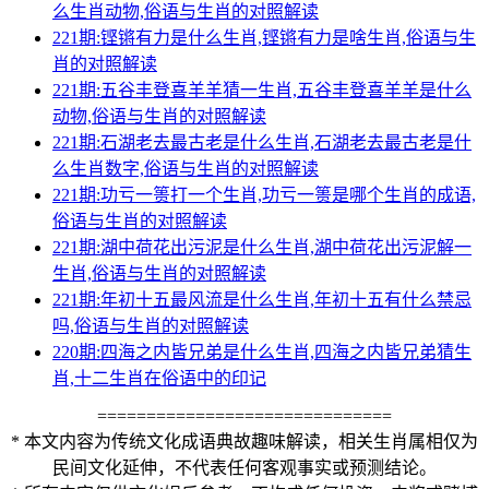
么生肖动物,俗语与生肖的对照解读
221期:铿锵有力是什么生肖,铿锵有力是啥生肖,俗语与生
肖的对照解读
221期:五谷丰登喜羊羊猜一生肖,五谷丰登喜羊羊是什么
动物,俗语与生肖的对照解读
221期:石湖老去最古老是什么生肖,石湖老去最古老是什
么生肖数字,俗语与生肖的对照解读
221期:功亏一篑打一个生肖,功亏一篑是哪个生肖的成语,
俗语与生肖的对照解读
221期:湖中荷花出污泥是什么生肖,湖中荷花出污泥解一
生肖,俗语与生肖的对照解读
221期:年初十五最风流是什么生肖,年初十五有什么禁忌
吗,俗语与生肖的对照解读
220期:四海之内皆兄弟是什么生肖,四海之内皆兄弟猜生
肖,十二生肖在俗语中的印记
==============================
* 本文内容为传统文化成语典故趣味解读，相关生肖属相仅为
民间文化延伸，不代表任何客观事实或预测结论。