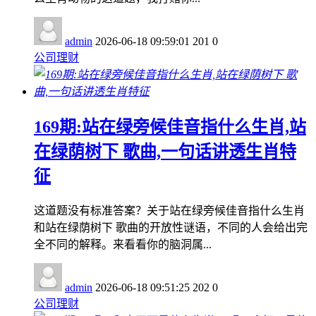
admin
2026-06-18 09:59:01
201
0
公司理财
169期:站在绿旁候佳音指什么生肖,站
在绿荫树下 歌曲,一句话讲透生肖特
征
这道题没有标准答案？关于站在绿旁候佳音指什么生肖
和站在绿荫树下 歌曲的开放性谜语，不同的人会给出完
全不同的解释。来看看你的脑洞属...
admin
2026-06-18 09:51:25
202
0
公司理财