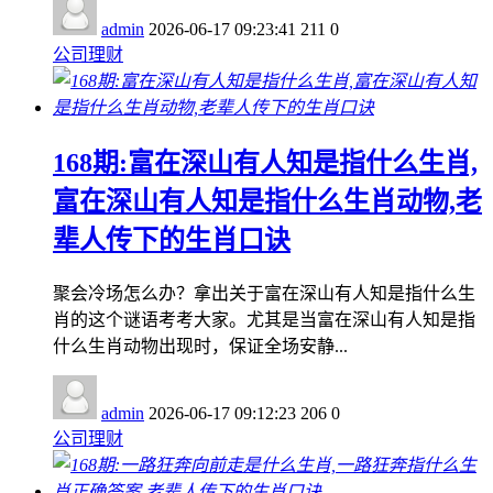
admin
2026-06-17 09:23:41
211
0
公司理财
168期:富在深山有人知是指什么生肖,
富在深山有人知是指什么生肖动物,老
辈人传下的生肖口诀
聚会冷场怎么办？拿出关于富在深山有人知是指什么生
肖的这个谜语考考大家。尤其是当富在深山有人知是指
什么生肖动物出现时，保证全场安静...
admin
2026-06-17 09:12:23
206
0
公司理财