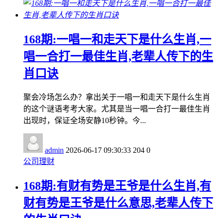
168期:一唱一和走天下是什么生肖,一
唱一合打一最佳生肖,老辈人传下的生
肖口诀
聚会冷场怎么办？拿出关于一唱一和走天下是什么生肖
的这个谜语考考大家。尤其是当一唱一合打一最佳生肖
出现时，保证全场安静10秒钟。今...
admin
2026-06-17 09:30:33
204
0
公司理财
168期:有财有势是王爷是什么生肖,有
财有势是王爷是什么意思,老辈人传下