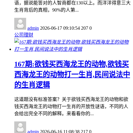
语，据说能答对的人智商都在130以上。而洋洋得意三大
生肖背后的真相，90%的人第...
admin
2026-06-17 09:10:54
207
0
公司理财
167期:欲钱买西海龙王的动物,欲钱买
西海龙王的动物打一生肖,民间说法中
的生肖逻辑
这道题没有标准答案？关于欲钱买西海龙王的动物和欲
钱买西海龙王的动物打一生肖的开放性谜语，不同的人
会给出完全不同的解释。来看看你的...
admin
2026-06-16 11:08:38
217
0