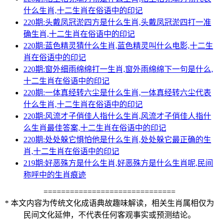
什么生肖,十二生肖在俗语中的印记
220期:头戴凤冠淤四方是什么生肖,头戴凤冠淤四打一准
确生肖,十二生肖在俗语中的印记
220期:蓝色精灵猜什么生肖,蓝色精灵叫什么电影,十二生
肖在俗语中的印记
220期:窗外细雨绵绵打一生肖,窗外雨绵绵下一句是什么,
十二生肖在俗语中的印记
220期:一体真经转六尘是什么生肖,一体真经转六尘代表
什么生肖,十二生肖在俗语中的印记
220期:风流才子俏佳人指什么生肖,风流才子俏佳人指什
么生肖最佳答案,十二生肖在俗语中的印记
220期:处处躲它惧怕他是什么生肖,处处躲它最正确的生
肖,十二生肖在俗语中的印记
219期:好恶殊方是什么生肖,好恶殊方是什么生肖呢,民间
称呼中的生肖痕迹
==============================
* 本文内容为传统文化成语典故趣味解读，相关生肖属相仅为
民间文化延伸，不代表任何客观事实或预测结论。