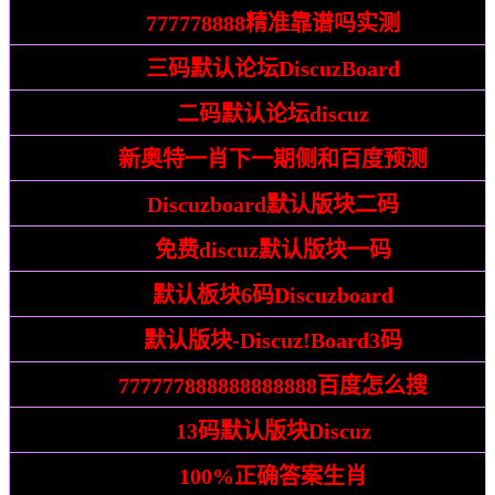
质问:
777778888精准靠谱吗实测
揭发:
三码默认论坛DiscuzBoard
暴露:
二码默认论坛discuz
检举:
新奥特一肖下一期侧和百度预测
披露:
Discuzboard默认版块二码
戳穿:
免费discuz默认版块一码
预防:
默认板块6码Discuzboard
整合:
默认版块-Discuz!Board3码
警惕:
777777888888888888百度怎么搜
战略:
13码默认版块Discuz
解答:
100%正确答案生肖