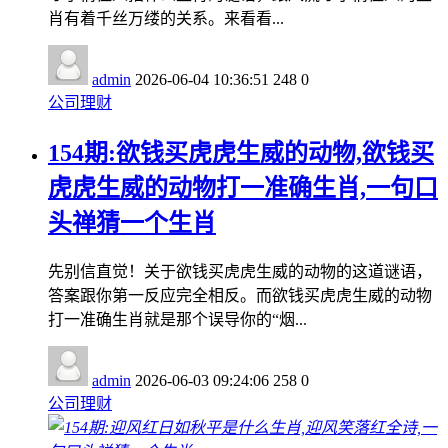
肖有着千丝万缕的关系。来看看...
admin
2026-06-04 10:36:51
248
0
公司理财
154期:欲钱买虎虎生威的动物,欲钱买
虎虎生威的动物打一准确生肖,一句口
头禅猜一个生肖
先别信直觉！关于欲钱买虎虎生威的动物的这道谜语，
答案跟你第一反应完全相反。而欲钱买虎虎生威的动物
打一准确生肖就是那个误导你的“烟...
admin
2026-06-03 09:24:06
258
0
公司理财