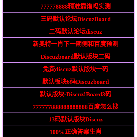
质问:
777778888精准靠谱吗实测
揭发:
三码默认论坛DiscuzBoard
暴露:
二码默认论坛discuz
检举:
新奥特一肖下一期侧和百度预测
披露:
Discuzboard默认版块二码
戳穿:
免费discuz默认版块一码
预防:
默认板块6码Discuzboard
整合:
默认版块-Discuz!Board3码
警惕:
777777888888888888百度怎么搜
战略:
13码默认版块Discuz
解答:
100%正确答案生肖