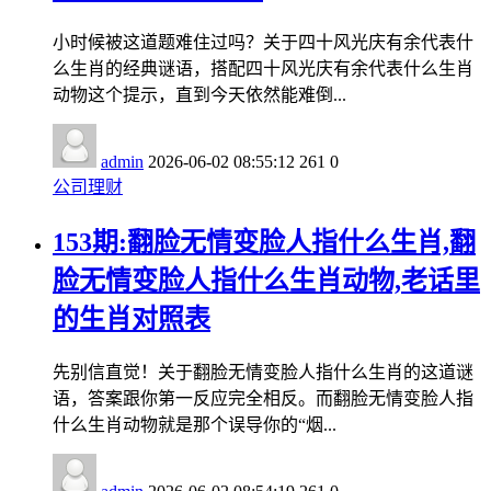
小时候被这道题难住过吗？关于四十风光庆有余代表什
么生肖的经典谜语，搭配四十风光庆有余代表什么生肖
动物这个提示，直到今天依然能难倒...
admin
2026-06-02 08:55:12
261
0
公司理财
153期:翻脸无情变脸人指什么生肖,翻
脸无情变脸人指什么生肖动物,老话里
的生肖对照表
先别信直觉！关于翻脸无情变脸人指什么生肖的这道谜
语，答案跟你第一反应完全相反。而翻脸无情变脸人指
什么生肖动物就是那个误导你的“烟...