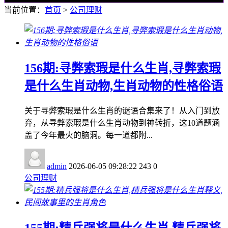
当前位置：
首页
>
公司理财
156期:寻弊索瑕是什么生肖,寻弊索瑕
是什么生肖动物,生肖动物的性格俗语
关于寻弊索瑕是什么生肖的谜语合集来了！从入门到放
弃，从寻弊索瑕是什么生肖动物到神转折，这10道题涵
盖了今年最火的脑洞。每一道都附...
admin
2026-06-05 09:28:22
243
0
公司理财
155期:精兵强将是什么生肖,精兵强将