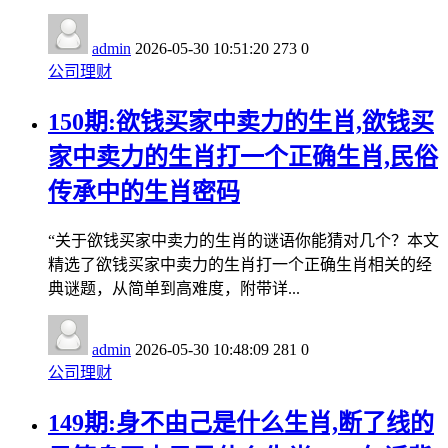
admin
2026-05-30 10:51:20
273
0
公司理财
150期:欲钱买家中卖力的生肖,欲钱买
家中卖力的生肖打一个正确生肖,民俗
传承中的生肖密码
“关于欲钱买家中卖力的生肖的谜语你能猜对几个？本文
精选了欲钱买家中卖力的生肖打一个正确生肖相关的经
典谜题，从简单到高难度，附带详...
admin
2026-05-30 10:48:09
281
0
公司理财
149期:身不由己是什么生肖,断了线的