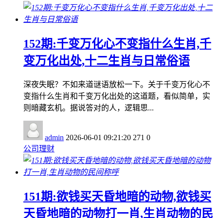
152期:千变万化心不变指什么生肖,千
变万化出处,十二生肖与日常俗语
深夜失眠？不如来道谜语放松一下。关于千变万化心不
变指什么生肖和千变万化出处的这道题，看似简单，实
则暗藏玄机。据说答对的人，逻辑思...
admin
2026-06-01 09:21:20
271
0
公司理财
151期:欲钱买天昏地暗的动物,欲钱买
天昏地暗的动物打一肖,生肖动物的民