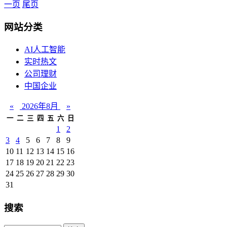
一页
尾页
网站分类
AI人工智能
实时热文
公司理财
中国企业
«
2026年8月
»
一
二
三
四
五
六
日
1
2
3
4
5
6
7
8
9
10
11
12
13
14
15
16
17
18
19
20
21
22
23
24
25
26
27
28
29
30
31
搜索