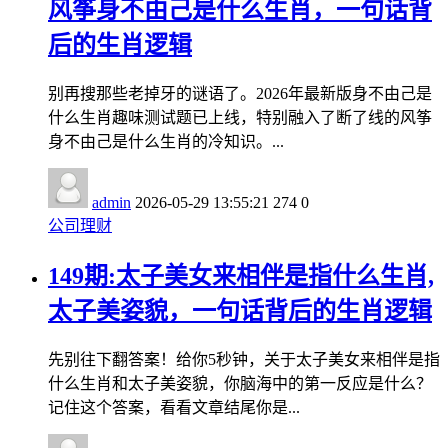
风筝身不由己是什么生肖，一句话背
后的生肖逻辑
别再搜那些老掉牙的谜语了。2026年最新版身不由己是
什么生肖趣味测试题已上线，特别融入了断了线的风筝
身不由己是什么生肖的冷知识。...
admin
2026-05-29 13:55:21
274
0
公司理财
149期:太子美女来相伴是指什么生肖,
太子美姿貌，一句话背后的生肖逻辑
先别往下翻答案！给你5秒钟，关于太子美女来相伴是指
什么生肖和太子美姿貌，你脑海中的第一反应是什么？
记住这个答案，看看文章结尾你是...