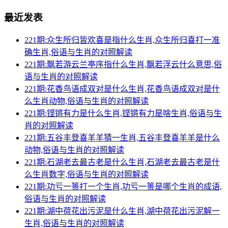
最近发表
221期:众生所归皆欢喜是指什么生肖,众生所归喜打一准
确生肖,俗语与生肖的对照解读
221期:飘若游云兰亭序指什么生肖,飘若浮云什么意思,俗
语与生肖的对照解读
221期:花香鸟语成双对是什么生肖,花香鸟语成双对是什
么生肖动物,俗语与生肖的对照解读
221期:铿锵有力是什么生肖,铿锵有力是啥生肖,俗语与生
肖的对照解读
221期:五谷丰登喜羊羊猜一生肖,五谷丰登喜羊羊是什么
动物,俗语与生肖的对照解读
221期:石湖老去最古老是什么生肖,石湖老去最古老是什
么生肖数字,俗语与生肖的对照解读
221期:功亏一篑打一个生肖,功亏一篑是哪个生肖的成语,
俗语与生肖的对照解读
221期:湖中荷花出污泥是什么生肖,湖中荷花出污泥解一
生肖,俗语与生肖的对照解读