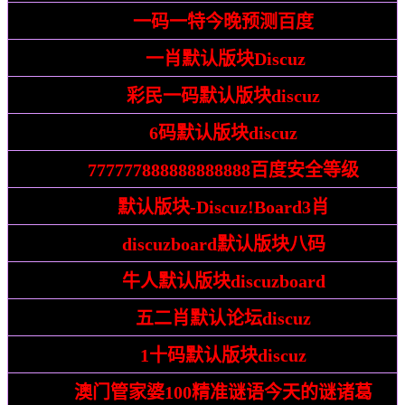
解谜:
一码一特今晚预测百度
指南 :
一肖默认版块Discuz
技巧:
彩民一码默认版块discuz
文化:
6码默认版块discuz
解析:
777777888888888888百度安全等级
精通:
默认版块-Discuz!Board3肖
拆解:
discuzboard默认版块八码
步骤:
牛人默认版块discuzboard
趣味:
五二肖默认论坛discuz
竞赛:
1十码默认版块discuz
识破:
澳门管家婆100精准谜语今天的谜诸葛