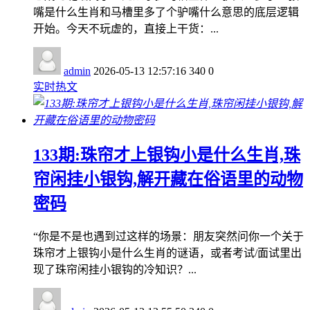
嘴是什么生肖和马槽里多了个驴嘴什么意思的底层逻辑
开始。今天不玩虚的，直接上干货：...
admin
2026-05-13 12:57:16
340
0
实时热文
133期:珠帘才上银钩小是什么生肖,珠
帘闲挂小银钩,解开藏在俗语里的动物
密码
“你是不是也遇到过这样的场景：朋友突然问你一个关于
珠帘才上银钩小是什么生肖的谜语，或者考试/面试里出
现了珠帘闲挂小银钩的冷知识？...