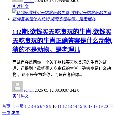
admin
2026-05-13 12:55:50
340
0
实时热文
132期:欲钱买天吃贪玩的生肖,欲钱买
天吃贪玩的生肖正确答案是什么动物,
猜的不是动物，是老理儿
面试官突然问你一个关于欲钱买天吃贪玩的生肖的谜
语，还提到了欲钱买天吃贪玩的生肖正确答案是什么动
物 。这不是在为难你，而是在考验你...
admin
2026-05-12 08:30:07
342
0
实时热文
首页
上一页
1
2
3
4
5
6
7
8
9
10
11
12
13
14
15
16
17
18
19
20
下
一页
尾页