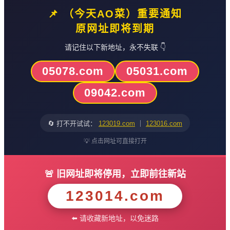
📌 （今天AO菜）重要通知
原网址即将到期
请记住以下新地址，永不失联 👇
05078.com
05031.com
09042.com
🔄 打不开试试：
123019.com
｜
123016.com
💡 点击网址可直接打开
🚨 旧网址即将停用，立即前往新站
123014.com
⬅️ 请收藏新地址，以免迷路