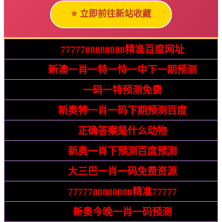
⭐ 立即前往新站收藏
告发:
7777788888888精准百度网址
置疑:
新澳一肖一特一恃一中下一期预测
发掘:
一码一特预测免费
警惕:
新奥特一肖一码下期预测百度
识破:
正确答案是什么动物
披露:
新奥一肖下预测百度预测
戳穿:
大三巴一肖一码免费资源
警惕:
7777788888888精准77777
识破:
新奥今晚一肖一码预测