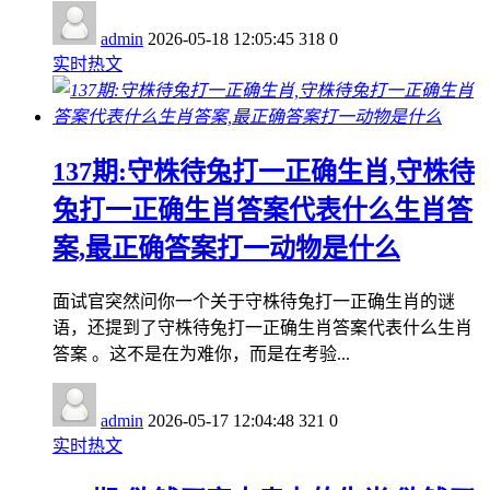
admin
2026-05-18 12:05:45
318
0
实时热文
137期:守株待兔打一正确生肖,守株待
兔打一正确生肖答案代表什么生肖答
案,最正确答案打一动物是什么
面试官突然问你一个关于守株待兔打一正确生肖的谜
语，还提到了守株待兔打一正确生肖答案代表什么生肖
答案 。这不是在为难你，而是在考验...
admin
2026-05-17 12:04:48
321
0
实时热文