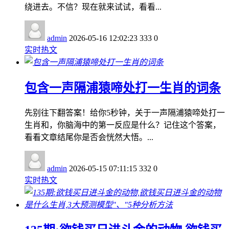
绕进去。不信？现在就来试试，看看...
admin
2026-05-16 12:02:23
333
0
实时热文
包含一声隔浦猿啼处打一生肖的词条
先别往下翻答案！给你5秒钟，关于一声隔浦猿啼处打一
生肖和，你脑海中的第一反应是什么？记住这个答案，
看看文章结尾你是否会恍然大悟。...
admin
2026-05-15 07:11:15
332
0
实时热文