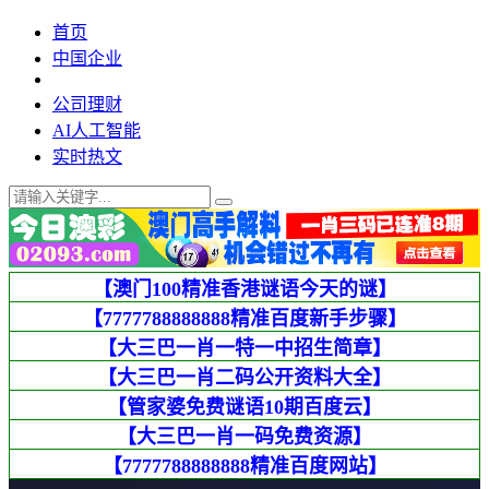
首页
中国企业
公司理财
AI人工智能
实时热文
【澳门100精准香港谜语今天的谜】
【7777788888888精准百度新手步骤】
【大三巴一肖一特一中招生简章】
【大三巴一肖二码公开资料大全】
【管家婆免费谜语10期百度云】
【大三巴一肖一码免费资源】
【7777788888888精准百度网站】