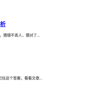
解析
猜错不丢人，猜对了...
这个答案，看看文章...