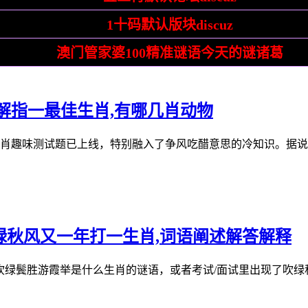
竞赛:
1十码默认版块discuz
识破:
澳门管家婆100精准谜语今天的谜诸葛
,解指一最佳生肖,有哪几肖动物
一肖趣味测试题已上线，特别融入了争风吃醋意思的冷知识。据说只有
吹绿秋风又一年打一生肖,词语阐述解答解释
绿鬓胜游霞举是什么生肖的谜语，或者考试/面试里出现了吹绿秋