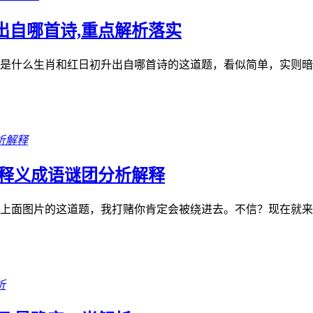
出自哪首诗,重点解析落实
是什么生肖和红日初升出自哪首诗的这道题，看似简单，实则暗藏
,释义成语谜团分析解释
面图片的这道题，我打赌你肯定会被绕进去。不信？现在就来试试