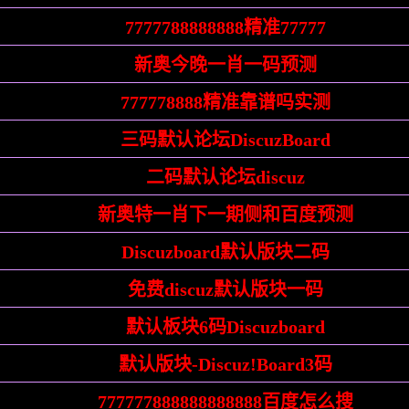
警惕:
7777788888888精准77777
识破:
新奥今晚一肖一码预测
质问:
777778888精准靠谱吗实测
揭发:
三码默认论坛DiscuzBoard
暴露:
二码默认论坛discuz
检举:
新奥特一肖下一期侧和百度预测
披露:
Discuzboard默认版块二码
戳穿:
免费discuz默认版块一码
预防:
默认板块6码Discuzboard
整合:
默认版块-Discuz!Board3码
警惕:
777777888888888888百度怎么搜