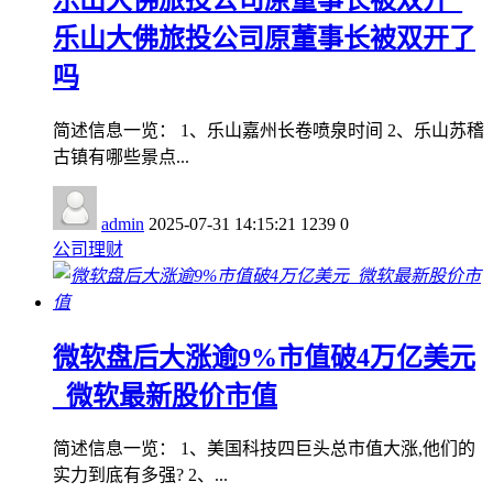
乐山大佛旅投公司原董事长被双开了
吗
简述信息一览： 1、乐山嘉州长卷喷泉时间 2、乐山苏稽
古镇有哪些景点...
admin
2025-07-31 14:15:21
1239
0
公司理财
微软盘后大涨逾9%市值破4万亿美元
_微软最新股价市值
简述信息一览： 1、美国科技四巨头总市值大涨,他们的
实力到底有多强? 2、...