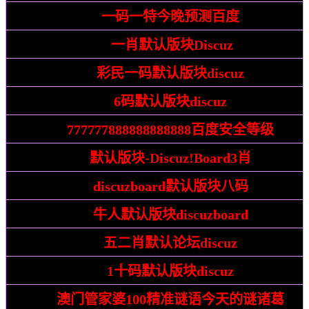
解谜:
一码一特今晚预测百度
指南 :
一肖默认版块Discuz
技巧:
彩民一码默认版块discuz
文化:
6码默认版块discuz
解析:
777777888888888888百度安全等级
精通:
默认版块-Discuz!Board3肖
拆解:
discuzboard默认版块八码
步骤:
牛人默认版块discuzboard
趣味:
五二肖默认论坛discuz
竞赛:
1十码默认版块discuz
识破:
澳门管家婆100精准谜语今天的谜诸葛