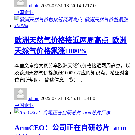
admin
2025-07-31 13:50:14
1217
0
中国企业
欧洲天然气价格接近两周高点_欧洲
天然气价格飙涨1000%
本篇文章给大家分享欧洲天然气价格接近两周高点，以
及欧洲天然气价格飙涨1000%对应的知识点，希望对各
位有所帮助。 简述信息一览：...
admin
2025-07-31 13:45:11
1231
0
中国企业
ArmCEO：公司正在自研芯片_arm