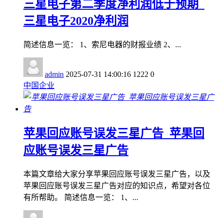
三星电子第二季度净利润低于预期_
三星电子2020净利润
简述信息一览： 1、索尼电器的财报业绩 2、...
admin
2025-07-31 14:00:16
1222
0
中国企业
苹果回应账号误发三星广告_苹果回
应账号误发三星广告
本篇文章给大家分享苹果回应账号误发三星广告，以及
苹果回应账号误发三星广告对应的知识点，希望对各位
有所帮助。 简述信息一览： 1、...