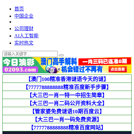
首页
中国企业
公司理财
AI人工智能
实时热文
【澳门100精准香港谜语今天的谜】
【7777788888888精准百度新手步骤】
【大三巴一肖一特一中招生简章】
【大三巴一肖二码公开资料大全】
【管家婆免费谜语10期百度云】
【大三巴一肖一码免费资源】
【7777788888888精准百度网站】