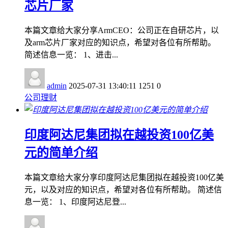
芯片厂家
本篇文章给大家分享ArmCEO：公司正在自研芯片，以
及arm芯片厂家对应的知识点，希望对各位有所帮助。
简述信息一览： 1、进击...
admin
2025-07-31 13:40:11
1251
0
公司理财
印度阿达尼集团拟在越投资100亿美
元的简单介绍
本篇文章给大家分享印度阿达尼集团拟在越投资100亿美
元，以及对应的知识点，希望对各位有所帮助。 简述信
息一览： 1、印度阿达尼登...