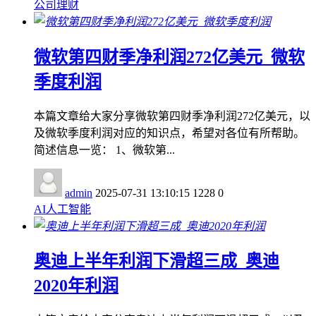
公司理财
微软第四财季净利润272亿美元_微软
季度利润
本篇文章给大家分享微软第四财季净利润272亿美元，以
及微软季度利润对应的知识点，希望对各位有所帮助。
简述信息一览： 1、微软第...
admin
2025-07-31 13:10:15
1228
0
AI人工智能
奥迪上半年利润下滑超三成_奥迪
2020年利润