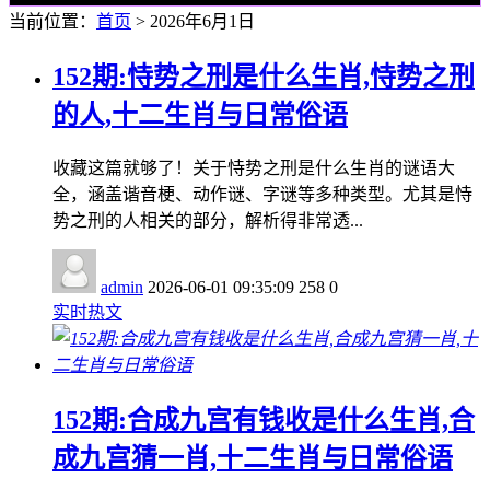
当前位置：
首页
> 2026年6月1日
152期:恃势之刑是什么生肖,恃势之刑
的人,十二生肖与日常俗语
收藏这篇就够了！关于恃势之刑是什么生肖的谜语大
全，涵盖谐音梗、动作谜、字谜等多种类型。尤其是恃
势之刑的人相关的部分，解析得非常透...
admin
2026-06-01 09:35:09
258
0
实时热文
152期:合成九宫有钱收是什么生肖,合
成九宫猜一肖,十二生肖与日常俗语