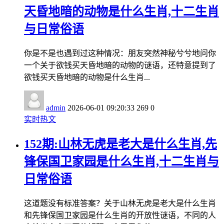
天昏地暗的动物是什么生肖,十二生肖
与日常俗语
你是不是也遇到过这种情况：朋友突然神秘兮兮地问你
一个关于欲钱买天昏地暗的动物的谜语，还特意提到了
欲钱买天昏地暗的动物是什么生肖...
admin
2026-06-01 09:20:33
269
0
实时热文
152期:山林无虎是老大是什么生肖,先
锋保国卫家园是什么生肖,十二生肖与
日常俗语
这道题没有标准答案？关于山林无虎是老大是什么生肖
和先锋保国卫家园是什么生肖的开放性谜语，不同的人