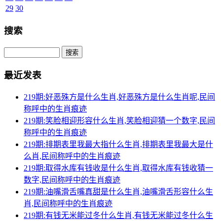
29
30
搜索
Search
最近发表
219期:好恶殊方是什么生肖,好恶殊方是什么生肖呢,民间
称呼中的生肖痕迹
219期:笑脸相迎形容什么生肖,笑脸相迎猜一个数字,民间
称呼中的生肖痕迹
219期:排期表里我最大指什么生肖,排期表里我最大是什
么肖,民间称呼中的生肖痕迹
219期:取得水库有钱收是什么生肖,取得水库有钱收猜一
数字,民间称呼中的生肖痕迹
219期:油嘴滑舌嘴真甜是什么生肖,油嘴滑舌形容什么生
肖,民间称呼中的生肖痕迹
219期:有钱无米能过冬什么生肖,有钱无米能过冬什么生