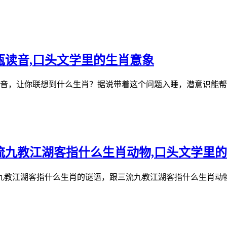
银瓶读音,口头文学里的生肖意象
音，让你联想到什么生肖？据说带着这个问题入睡，潜意识能帮你
三流九教江湖客指什么生肖动物,口头文学里
九教江湖客指什么生肖的谜语，跟三流九教江湖客指什么生肖动物有