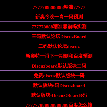
警惕:
7777788888888精准77777
识破:
新奥今晚一肖一码预测
质问:
777778888精准靠谱吗实测
揭发:
三码默认论坛DiscuzBoard
暴露:
二码默认论坛discuz
检举:
新奥特一肖下一期侧和百度预测
披露:
Discuzboard默认版块二码
戳穿:
免费discuz默认版块一码
预防:
默认板块6码Discuzboard
整合:
默认版块-Discuz!Board3码
警惕:
777777888888888888百度怎么搜