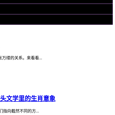
缕的关系。来看看...
口头文学里的生肖意象
指向截然不同的方...