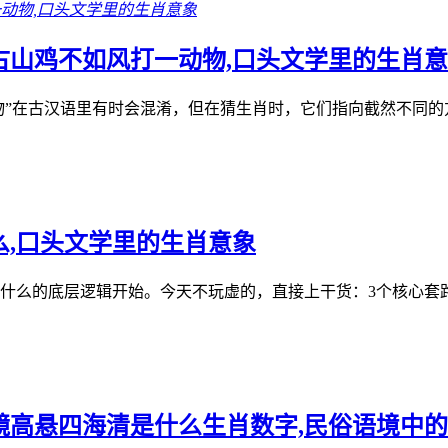
自古山鸡不如风打一动物,口头文学里的生肖
物”在古汉语里有时会混淆，但在猜生肖时，它们指向截然不同的方
什么,口头文学里的生肖意象
么的底层逻辑开始。今天不玩虚的，直接上干货：3个核心套路+1
明镜高悬四海清是什么生肖数字,民俗语境中