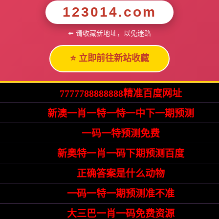
123014.com
⬅️ 请收藏新地址，以免迷路
⭐ 立即前往新站收藏
告发:
7777788888888精准百度网址
置疑:
新澳一肖一特一恃一中下一期预测
发掘:
一码一特预测免费
警惕:
新奥特一肖一码下期预测百度
识破:
正确答案是什么动物
披露:
一码一特一期预测准不准
戳穿:
大三巴一肖一码免费资源