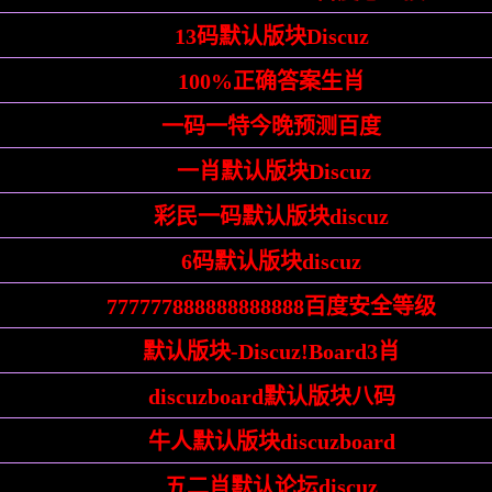
战略:
13码默认版块Discuz
解答:
100%正确答案生肖
解谜:
一码一特今晚预测百度
指南 :
一肖默认版块Discuz
技巧:
彩民一码默认版块discuz
文化:
6码默认版块discuz
解析:
777777888888888888百度安全等级
精通:
默认版块-Discuz!Board3肖
拆解:
discuzboard默认版块八码
步骤:
牛人默认版块discuzboard
趣味:
五二肖默认论坛discuz