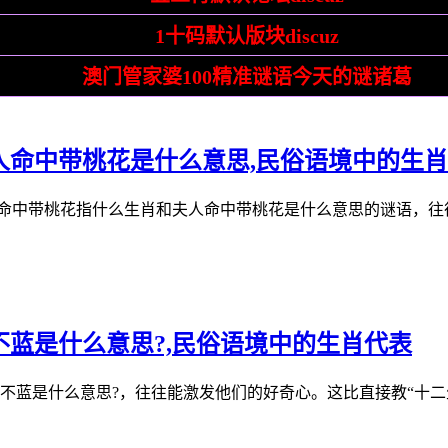
竞赛:
1十码默认版块discuz
识破:
澳门管家婆100精准谜语今天的谜诸葛
夫人命中带桃花是什么意思,民俗语境中的生
人命中带桃花指什么生肖和夫人命中带桃花是什么意思的谜语，往往
蓝不蓝是什么意思?,民俗语境中的生肖代表
蓝是什么意思?，往往能激发他们的好奇心。这比直接教“十二生肖