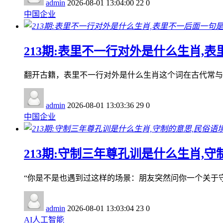
admin
2026-08-01 13:04:00
22
0
中国企业
213期:表里不一行对外是什么生肖,
翻开古籍，表里不一行对外是什么生肖这个词在古代常与
admin
2026-08-01 13:03:36
29
0
中国企业
213期:守制三年尊孔训是什么生肖,
“你是不是也遇到过这样的场景：朋友突然问你一个关于守
admin
2026-08-01 13:03:04
23
0
AI人工智能