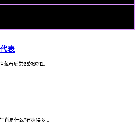
肖代表
藏着反常识的逻辑...
是什么”有趣得多...